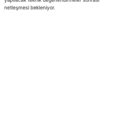
yapılacak teknik değerlendirmeler sonrası
netleşmesi bekleniyor.