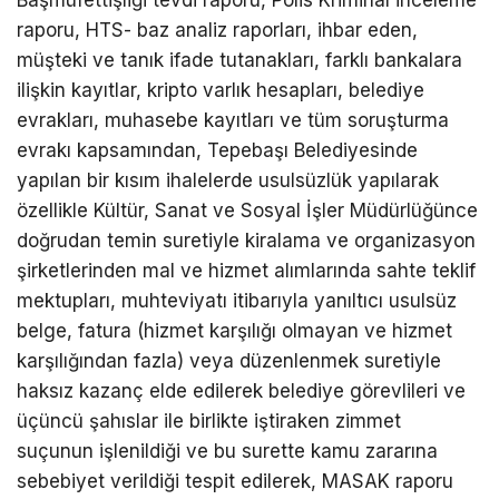
Başmüfettişliği tevdi raporu, Polis Kriminal inceleme
raporu, HTS- baz analiz raporları, ihbar eden,
müşteki ve tanık ifade tutanakları, farklı bankalara
ilişkin kayıtlar, kripto varlık hesapları, belediye
evrakları, muhasebe kayıtları ve tüm soruşturma
evrakı kapsamından, Tepebaşı Belediyesinde
yapılan bir kısım ihalelerde usulsüzlük yapılarak
özellikle Kültür, Sanat ve Sosyal İşler Müdürlüğünce
doğrudan temin suretiyle kiralama ve organizasyon
şirketlerinden mal ve hizmet alımlarında sahte teklif
mektupları, muhteviyatı itibarıyla yanıltıcı usulsüz
belge, fatura (hizmet karşılığı olmayan ve hizmet
karşılığından fazla) veya düzenlenmek suretiyle
haksız kazanç elde edilerek belediye görevlileri ve
üçüncü şahıslar ile birlikte iştiraken zimmet
suçunun işlenildiği ve bu surette kamu zararına
sebebiyet verildiği tespit edilerek, MASAK raporu