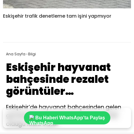
Eskişehir trafik denetleme tam işini yapmıyor
Ana Sayfa
›
Bilgi
Eskişehir hayvanat
bahçesinde rezalet
görüntüler…
Eskişehir’de hayvanat bahçesinden gelen
görüntülerde hayvanların zayıf ve stresli
Bu Haberi WhatsApp'ta Paylaş
olduğu iddia edildi.