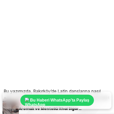
Bu yazımızda, Bakırköy’de Latin danslarına nasıl
adım atabileceğinizi ve Salsa ile Bachata arasındaki
Bu Haberi WhatsApp'ta Paylaş
Sıradaki Haber
farkları keşfedeceksiniz.
Aromalı ve Mentollü İthal Sigara Tercihlerinde Oris Markası