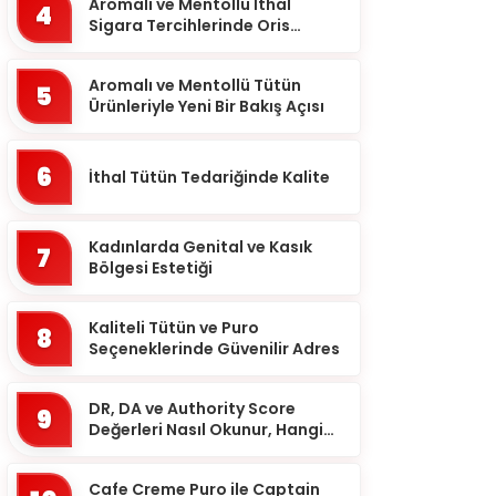
Aromalı ve Mentollü İthal
Balıkesir
4
Sigara Tercihlerinde Oris
Bartın
Markası
Batman
Aromalı ve Mentollü Tütün
5
Ürünleriyle Yeni Bir Bakış Açısı
Bayburt
Bilecik
6
İthal Tütün Tedariğinde Kalite
Bingöl
Bitlis
Kadınlarda Genital ve Kasık
7
Bölgesi Estetiği
Bolu
Burdur
Kaliteli Tütün ve Puro
8
Bursa
Seçeneklerinde Güvenilir Adres
Çanakkale
DR, DA ve Authority Score
9
Çankırı
Değerleri Nasıl Okunur, Hangi
Eşikten Sonra Anlam Kazanır?
Çorum
Cafe Creme Puro ile Captain
Denizli