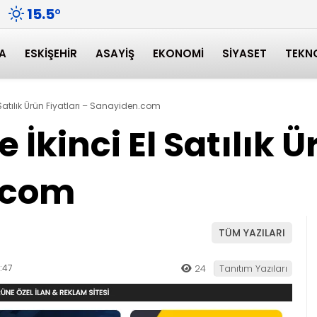
15.5
°
A
ESKIŞEHIR
ASAYIŞ
EKONOMI
SIYASET
TEKN
l Satılık Ürün Fiyatları – Sanayiden.com
e İkinci El Satılık Ü
.com
TÜM YAZILARI
:47
24
Tanıtım Yazıları