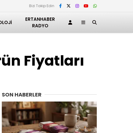
Bizi Takip Edin
ERTANHABER
OLOJI
RADYO
rün Fiyatları
SON HABERLER