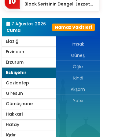
10
Black Serisinin Dengeli Lezzet
Dünyası
Diyarbakır
Düzce
7 Ağustos 2026
Namaz Vakitleri
Cuma
Edirne
Elazığ
İmsak
Erzincan
Güneş
Erzurum
Öğle
Eskişehir
İkindi
Gaziantep
Akşam
Giresun
Yatsı
Gümüşhane
Hakkari
Hatay
Iğdır