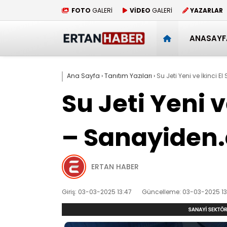
FOTO
GALERİ
VİDEO
GALERİ
YAZARLAR
ANASAYF
Ana Sayfa
›
Tanıtım Yazıları
›
Su Jeti Yeni ve İkinci E
Su Jeti Yeni v
– Sanayiden
ERTAN HABER
Giriş: 03-03-2025 13:47
Güncelleme: 03-03-2025 13