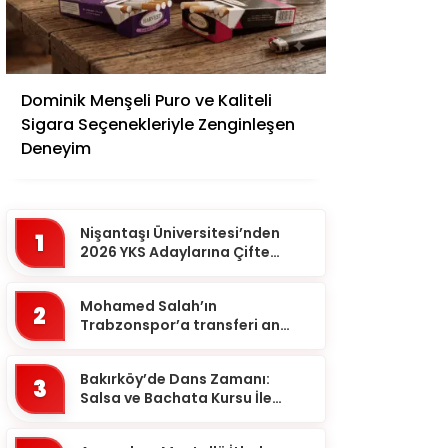
Adana
Dominik Menşeli Puro ve Kaliteli
Adıyaman
Sigara Seçenekleriyle Zenginleşen
Afyonkarahisar
Deneyim
Ağrı
Aksaray
Nişantaşı Üniversitesi’nden
1
Amasya
2026 YKS Adaylarına Çifte
Güvence: Sabit Ücret ve
Ankara
Kesintisiz Burs
Mohamed Salah’ın
2
Antalya
Trabzonspor’a transferi an
meselesi!
Ardahan
Bakırköy’de Dans Zamanı:
3
Artvin
Salsa ve Bachata Kursu İle
Ritmi Yakalayın!
Aydın