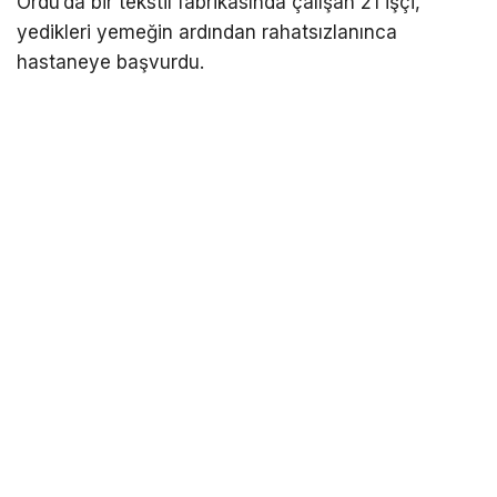
Ordu’da bir tekstil fabrikasında çalışan 21 işçi,
yedikleri yemeğin ardından rahatsızlanınca
hastaneye başvurdu.