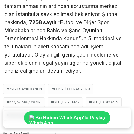
tamamlanmasının ardından soruşturma merkezi
olan İstanbul’a sevk edilmesi bekleniyor. Şüpheli
hakkında,
7258 sayılı
“Futbol ve Diğer Spor
Müsabakalarında Bahis ve Şans Oyunları
Düzenlenmesi Hakkında Kanun”un 5. maddesi ve
telif hakları ihlalleri kapsamında adli işlem
yürütülüyor. Olayla ilgili geniş çaplı inceleme ve
siber ekiplerin illegal yayın ağlarına yönelik dijital
analiz çalışmaları devam ediyor.
7258 SAYILI KANUN
DENIZLI OPERASYONU
KAÇAK MAÇ YAYINI
SELÇUK YILMAZ
SELÇUKSPORTS
YASA DIŞI YAYIN
Bu Haberi WhatsApp'ta Paylaş