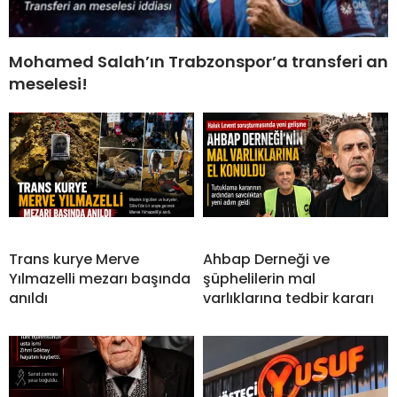
Mohamed Salah’ın Trabzonspor’a transferi an
meselesi!
Trans kurye Merve
Ahbap Derneği ve
Yılmazelli mezarı başında
şüphelilerin mal
anıldı
varlıklarına tedbir kararı