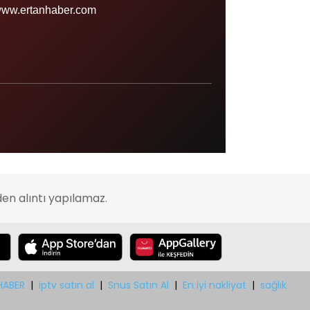
Sinop
ww.ertanhaber.com
Şırnak
Sivas
Tekirdağ
Tokat
Trabzon
Tunceli
Uşak
en alıntı yapılamaz.
Van
Yalova
Yozgat
Zonguldak
HABER
|
iptv satın al
|
Snus Satın Al
|
En iyi nakliyat
|
sağlık