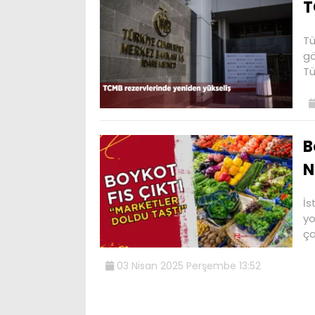
T
Tü
gö
Tü
B
N
İs
yo
ça
03 Nisan 2025 Perşembe 13:52