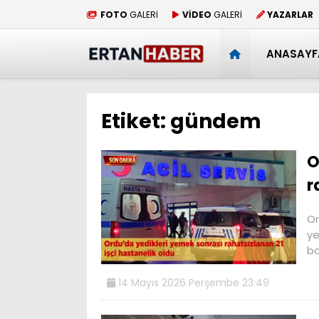
FOTO
GALERİ
VİDEO
GALERİ
YAZARLAR
ANASAYF
Etiket:
gündem
O
r
Or
ye
ba
14 Mayıs 2026 Perşembe 23:49