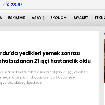
28.8
°
A
ESKIŞEHIR
ASAYIŞ
EKONOMI
SIYASET
TEKN
rdu’da yedikleri yemek sonrası
ahatsızlanan 21 işçi hastanelik oldu
du’da bir tekstil fabrikasında çalışan 21 işçi, yedikleri
meğin ardından rahatsızlanınca hastaneye
şvurdu. Ulubey ilçesinde