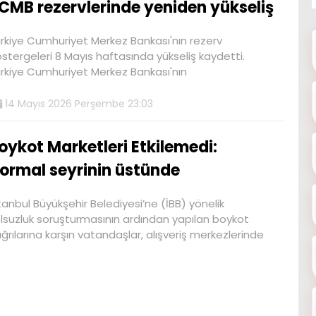
CMB rezervlerinde yeniden yükseliş
rkiye Cumhuriyet Merkez Bankası'nın rezerv
stergeleri 8 Mayıs haftasında yükseliş kaydetti.
rkiye Cumhuriyet Merkez Bankası'nın
14 Mayıs 2026 Perşembe 23:03
oykot Marketleri Etkilemedi:
ormal seyrinin üstünde
tanbul Büyükşehir Belediyesi’ne (İBB) yönelik
lsuzluk soruşturmasının ardından yapılan boykot
ğrılarına karşın vatandaşlar, alışveriş merkezlerinde