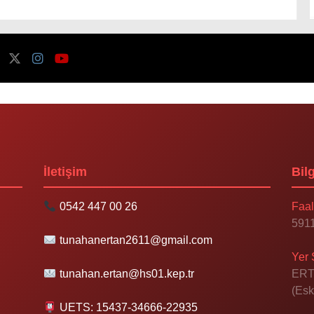
İletişim
Bilg
0542 447 00 26
Faal
5911
tunahanertan2611@gmail.com
Yer 
tunahan.ertan@hs01.kep.tr
ERT
(Esk
UETS: 15437-34666-22935