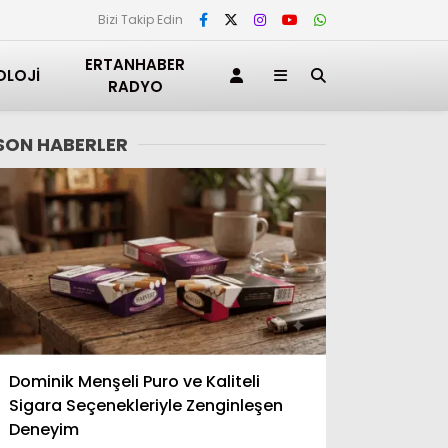
Bizi Takip Edin
ERTANHABER
OLOJI
RADYO
SON HABERLER
Adana
Dominik Menşeli Puro ve Kaliteli
Adıyaman
Sigara Seçenekleriyle Zenginleşen
Afyonkarahisar
Deneyim