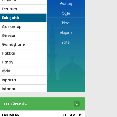
Güneş
Erzurum
Öğle
Eskişehir
İkindi
Gaziantep
Akşam
Giresun
Yatsı
Gümüşhane
Hakkari
Hatay
Iğdır
Isparta
İstanbul
İzmir
TFF SÜPER LIG
Kahramanmaraş
TAKIMLAR
O
AV
P
Karabük