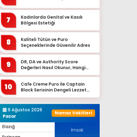
Bingöl
Bitlis
Kadınlarda Genital ve Kasık
7
Bolu
Bölgesi Estetiği
Burdur
Kaliteli Tütün ve Puro
8
Bursa
Seçeneklerinde Güvenilir Adres
Çanakkale
DR, DA ve Authority Score
9
Çankırı
Değerleri Nasıl Okunur, Hangi
Eşikten Sonra Anlam Kazanır?
Çorum
Cafe Creme Puro ile Captain
Denizli
10
Black Serisinin Dengeli Lezzet
Diyarbakır
Dünyası
Düzce
9 Ağustos 2026
Namaz Vakitleri
Edirne
Pazar
Elazığ
İmsak
Erzincan