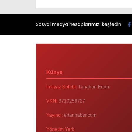
Sosyal medya hesaplarımızı keşfedin
Künye
İmtiyaz Sahibi:
Tunahan Ertan
VKN:
3710256727
Yayıncı:
ertanhaber.com
Yönetim Yeri: