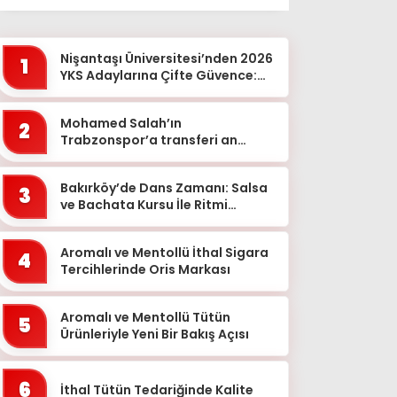
Ağrı
Aksaray
Nişantaşı Üniversitesi’nden 2026
1
Amasya
YKS Adaylarına Çifte Güvence:
Sabit Ücret ve Kesintisiz Burs
Ankara
Mohamed Salah’ın
2
Antalya
Trabzonspor’a transferi an
meselesi!
Ardahan
Bakırköy’de Dans Zamanı: Salsa
Artvin
3
ve Bachata Kursu İle Ritmi
Aydın
Yakalayın!
Balıkesir
Aromalı ve Mentollü İthal Sigara
4
Tercihlerinde Oris Markası
Bartın
Batman
Aromalı ve Mentollü Tütün
5
Ürünleriyle Yeni Bir Bakış Açısı
Bayburt
Bilecik
6
İthal Tütün Tedariğinde Kalite