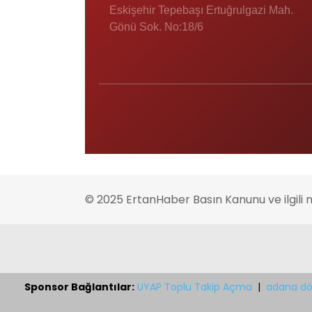
Eskişehir Tepebaşı Ertuğrulgazi Mah.
Gönü Sok. No:18/6
© 2025 ErtanHaber Basın Kanunu ve ilgili 
Sponsor Bağlantılar:
UYAP Toplu Takip Açma
|
adana dö