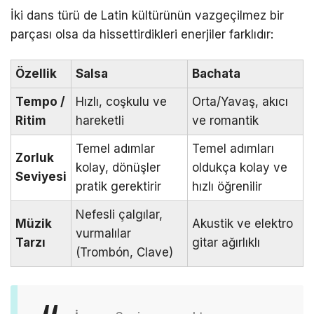
İki dans türü de Latin kültürünün vazgeçilmez bir
parçası olsa da hissettirdikleri enerjiler farklıdır:
Özellik
Salsa
Bachata
Tempo /
Hızlı, coşkulu ve
Orta/Yavaş, akıcı
Ritim
hareketli
ve romantik
Temel adımlar
Temel adımları
Zorluk
kolay, dönüşler
oldukça kolay ve
Seviyesi
pratik gerektirir
hızlı öğrenilir
Nefesli çalgılar,
Müzik
Akustik ve elektro
vurmalılar
Tarzı
gitar ağırlıklı
(Trombón, Clave)