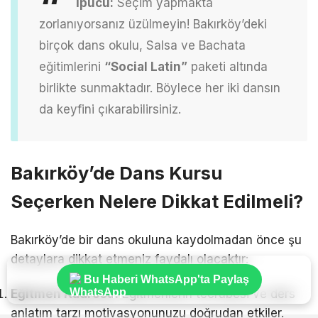
İpucu:
Seçim yapmakta
zorlanıyorsanız üzülmeyin! Bakırköy’deki
birçok dans okulu, Salsa ve Bachata
eğitimlerini
“Social Latin”
paketi altında
birlikte sunmaktadır. Böylece her iki dansın
da keyfini çıkarabilirsiniz.
Bakırköy’de Dans Kursu
Seçerken Nelere Dikkat Edilmeli?
Bakırköy’de bir dans okuluna kaydolmadan önce şu
detaylara dikkat etmeniz faydalı olacaktır:
Bu Haberi WhatsApp'ta Paylaş
Eğitmen Kadrosu:
Eğitmenlerin tecrübesi ve ders
anlatım tarzı motivasyonunuzu doğrudan etkiler.