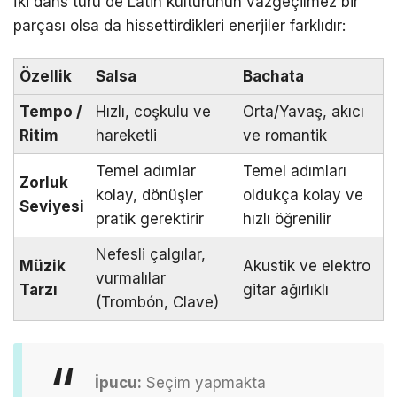
İki dans türü de Latin kültürünün vazgeçilmez bir
parçası olsa da hissettirdikleri enerjiler farklıdır:
Özellik
Salsa
Bachata
Tempo /
Hızlı, coşkulu ve
Orta/Yavaş, akıcı
Ritim
hareketli
ve romantik
Temel adımlar
Temel adımları
Zorluk
kolay, dönüşler
oldukça kolay ve
Seviyesi
pratik gerektirir
hızlı öğrenilir
Nefesli çalgılar,
Müzik
Akustik ve elektro
vurmalılar
Tarzı
gitar ağırlıklı
(Trombón, Clave)
İpucu:
Seçim yapmakta