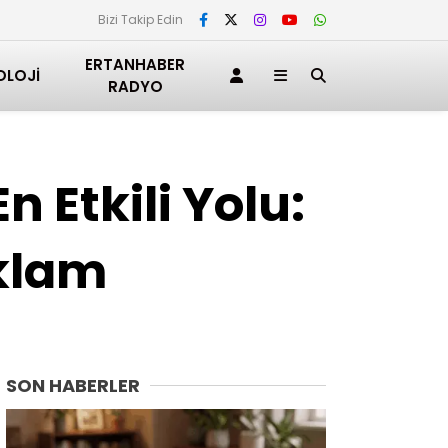
Bizi Takip Edin
ERTANHABER
OLOJI
RADYO
 Etkili Yolu:
eklam
SON HABERLER