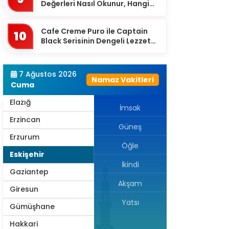
Değerleri Nasıl Okunur, Hangi
Eşikten Sonra Anlam Kazanır?
Çorum
Cafe Creme Puro ile Captain
Denizli
10
Black Serisinin Dengeli Lezzet
Diyarbakır
Dünyası
Düzce
7 Ağustos 2026
Namaz Vakitleri
Edirne
Cuma
Elazığ
İmsak
Erzincan
Güneş
Erzurum
Öğle
Eskişehir
İkindi
Gaziantep
Akşam
Giresun
Yatsı
Gümüşhane
Hakkari