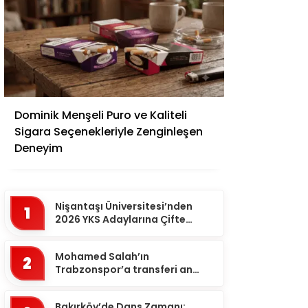
Adana
Dominik Menşeli Puro ve Kaliteli
Adıyaman
Sigara Seçenekleriyle Zenginleşen
Afyonkarahisar
Deneyim
Ağrı
Aksaray
Nişantaşı Üniversitesi’nden
1
Amasya
2026 YKS Adaylarına Çifte
Güvence: Sabit Ücret ve
Ankara
Kesintisiz Burs
Mohamed Salah’ın
2
Antalya
Trabzonspor’a transferi an
meselesi!
Ardahan
Bakırköy’de Dans Zamanı: