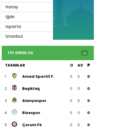
Hatay
Iğdır
Isparta
İstanbul
İzmir
TFF SÜPER LIG
Kahramanmaraş
TAKIMLAR
O
AV
P
Karabük
Karaman
1
Amed Sportif F.
0
0
0
Kars
2
Beşiktaş
0
0
0
Kastamonu
3
Alanyaspor
0
0
0
Kayseri
4
Rizespor
0
0
0
Kilis
Kırıkkale
5
Çorum Fk
0
0
0