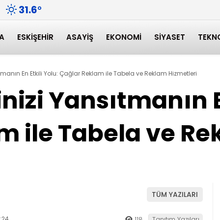
31.6
°
A
ESKIŞEHIR
ASAYIŞ
EKONOMI
SIYASET
TEKN
manın En Etkili Yolu: Çağlar Reklam ile Tabela ve Reklam Hizmetleri
izi Yansıtmanın En
m ile Tabela ve R
TÜM YAZILARI
:24
118
Tanıtım Yazıları