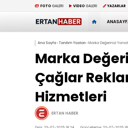
FOTO
GALERİ
VİDEO
GALERİ
YAZARLAR
ANASAYF
Ana Sayfa
›
Tanıtım Yazıları
›
Marka Değerinizi Yansıt
Marka Değerin
Çağlar Rekla
Hizmetleri
ERTAN HABER
Giriş: 23-07-2025 18:24
Güncelleme: 23-07-2025 18