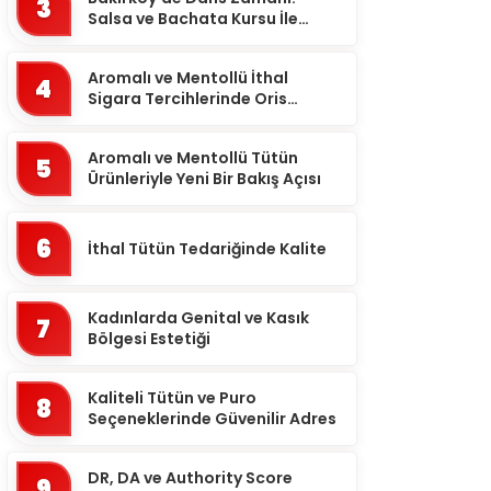
Artvin
3
Salsa ve Bachata Kursu İle
Aydın
Ritmi Yakalayın!
Balıkesir
Aromalı ve Mentollü İthal
4
Sigara Tercihlerinde Oris
Bartın
Markası
Batman
Aromalı ve Mentollü Tütün
5
Ürünleriyle Yeni Bir Bakış Açısı
Bayburt
Bilecik
6
İthal Tütün Tedariğinde Kalite
Bingöl
Bitlis
Kadınlarda Genital ve Kasık
7
Bolu
Bölgesi Estetiği
Burdur
Kaliteli Tütün ve Puro
8
Bursa
Seçeneklerinde Güvenilir Adres
Çanakkale
DR, DA ve Authority Score
9
Çankırı