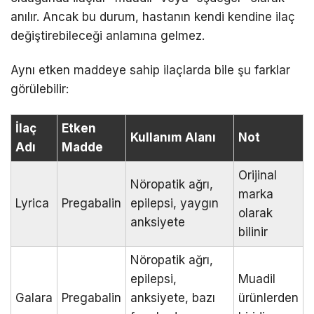
anılır. Ancak bu durum, hastanın kendi kendine ilaç
değiştirebileceği anlamına gelmez.
Aynı etken maddeye sahip ilaçlarda bile şu farklar
görülebilir:
İlaç
Etken
Kullanım Alanı
Not
Adı
Madde
Orijinal
Nöropatik ağrı,
marka
Lyrica
Pregabalin
epilepsi, yaygın
olarak
anksiyete
bilinir
Nöropatik ağrı,
epilepsi,
Muadil
Galara
Pregabalin
anksiyete, bazı
ürünlerden