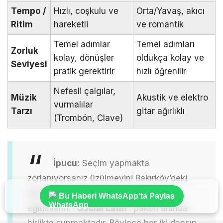
Tempo /
Hızlı, coşkulu ve
Orta/Yavaş, akıcı
Ritim
hareketli
ve romantik
Temel adımlar
Temel adımları
Zorluk
kolay, dönüşler
oldukça kolay ve
Seviyesi
pratik gerektirir
hızlı öğrenilir
Nefesli çalgılar,
Müzik
Akustik ve elektro
vurmalılar
Tarzı
gitar ağırlıklı
(Trombón, Clave)
İpucu:
Seçim yapmakta
zorlanıyorsanız üzülmeyin! Bakırköy’deki
birçok dans okulu, Salsa ve Bachata
Bu Haberi WhatsApp'ta Paylaş
eğitimlerini
“Social Latin”
paketi altında