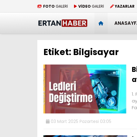
FOTO
GALERİ
VİDEO
GALERİ
YAZARLAR
ANASAYF
Etiket:
Bilgisayar
B
a
1.
ay
F
03 Mart 2025 Pazartesi 03:05