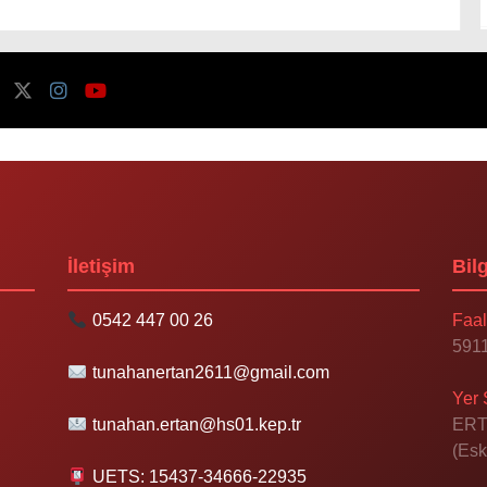
İletişim
Bilg
0542 447 00 26
Faal
5911
tunahanertan2611@gmail.com
Yer 
tunahan.ertan@hs01.kep.tr
ERT
(Esk
UETS: 15437-34666-22935