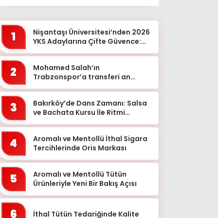
Ağrı
Aksaray
Nişantaşı Üniversitesi’nden 2026
1
Amasya
YKS Adaylarına Çifte Güvence:
Sabit Ücret ve Kesintisiz Burs
Ankara
Mohamed Salah’ın
2
Antalya
Trabzonspor’a transferi an
meselesi!
Ardahan
Bakırköy’de Dans Zamanı: Salsa
Artvin
3
ve Bachata Kursu İle Ritmi
Aydın
Yakalayın!
Balıkesir
Aromalı ve Mentollü İthal Sigara
4
Tercihlerinde Oris Markası
Bartın
Batman
Aromalı ve Mentollü Tütün
5
Ürünleriyle Yeni Bir Bakış Açısı
Bayburt
Bilecik
6
İthal Tütün Tedariğinde Kalite