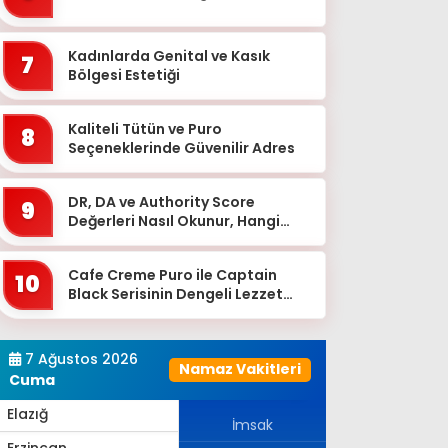
Bingöl
Bitlis
Kadınlarda Genital ve Kasık
7
Bolu
Bölgesi Estetiği
Burdur
Kaliteli Tütün ve Puro
8
Bursa
Seçeneklerinde Güvenilir Adres
Çanakkale
DR, DA ve Authority Score
9
Çankırı
Değerleri Nasıl Okunur, Hangi
Eşikten Sonra Anlam Kazanır?
Çorum
Cafe Creme Puro ile Captain
Denizli
10
Black Serisinin Dengeli Lezzet
Diyarbakır
Dünyası
Düzce
7 Ağustos 2026
Namaz Vakitleri
Edirne
Cuma
Elazığ
İmsak
Erzincan