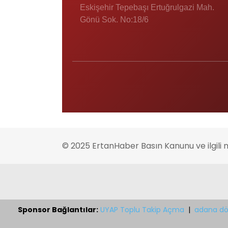
Eskişehir Tepebaşı Ertuğrulgazi Mah.
Gönü Sok. No:18/6
© 2025 ErtanHaber Basın Kanunu ve ilgili 
Sponsor Bağlantılar:
UYAP Toplu Takip Açma
|
adana dö