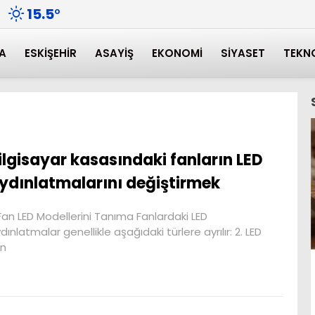
15.5
°
A
ESKIŞEHIR
ASAYIŞ
EKONOMI
SIYASET
TEKN
ilgisayar kasasındaki fanların LED
ydınlatmalarını değiştirmek
 Fan LED Modellerini Tanıma Fanlardaki LED
dınlatmalar genellikle aşağıdaki türlere ayrılır: 2. LED
an