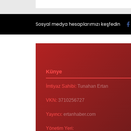
Sosyal medya hesaplarımızı keşfedin
Künye
İmtiyaz Sahibi:
Tunahan Ertan
VKN:
3710256727
Yayıncı:
ertanhaber.com
Yönetim Yeri: