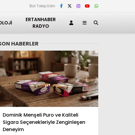
Bizi Takip Edin
ERTANHABER
OLOJI
RADYO
SON HABERLER
Adana
Dominik Menşeli Puro ve Kaliteli
Adıyaman
Sigara Seçenekleriyle Zenginleşen
Afyonkarahisar
Deneyim