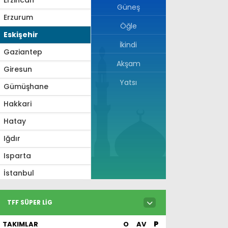
Güneş
Erzurum
Öğle
Eskişehir
İkindi
Gaziantep
Akşam
Giresun
Yatsı
Gümüşhane
Hakkari
Hatay
Iğdır
Isparta
İstanbul
İzmir
TFF SÜPER LIG
Kahramanmaraş
TAKIMLAR
O
AV
P
Karabük