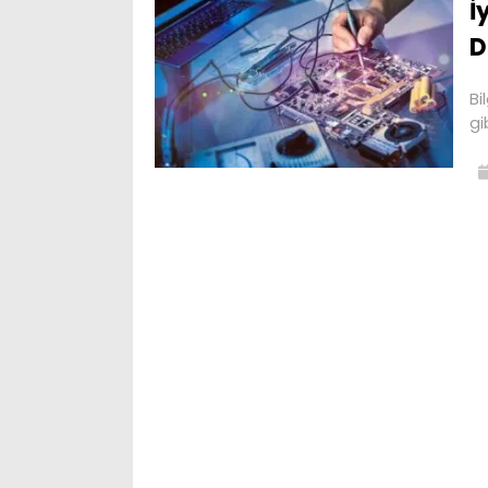
İ
D
Bi
gi