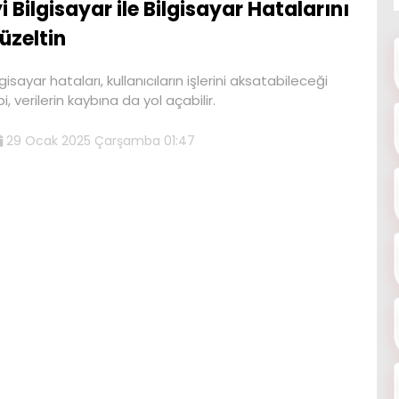
yi Bilgisayar ile Bilgisayar Hatalarını
üzeltin
lgisayar hataları, kullanıcıların işlerini aksatabileceği
bi, verilerin kaybına da yol açabilir.
29 Ocak 2025 Çarşamba 01:47