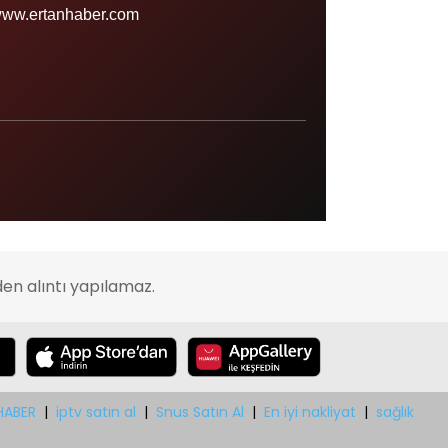
Sinop
ww.ertanhaber.com
Şırnak
Sivas
Tekirdağ
Tokat
Trabzon
Tunceli
Uşak
en alıntı yapılamaz.
Van
Yalova
Yozgat
Zonguldak
HABER
|
iptv satın al
|
Snus Satın Al
|
En iyi nakliyat
|
sağlık