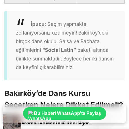
İpucu:
Seçim yapmakta
zorlanıyorsanız üzülmeyin! Bakırköy’deki
birçok dans okulu, Salsa ve Bachata
eğitimlerini
“Social Latin”
paketi altında
birlikte sunmaktadır. Böylece her iki dansın
da keyfini çıkarabilirsiniz.
Bakırköy’de Dans Kursu
Seçerken Nelere Dikkat Edilmeli?
Bu Haberi WhatsApp'ta Paylaş
Sıradaki Haber
Bakırköy’de bir dans okuluna kaydolmadan önce şu
Aromalı ve Mentollü İthal Sigara Tercihlerinde Oris Markası
detaylara dikkat etmeniz faydalı olacaktır: