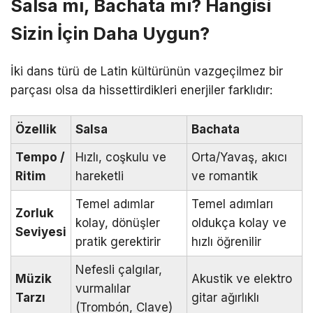
Salsa mı, Bachata mı? Hangisi
Sizin İçin Daha Uygun?
İki dans türü de Latin kültürünün vazgeçilmez bir
parçası olsa da hissettirdikleri enerjiler farklıdır:
Özellik
Salsa
Bachata
Tempo /
Hızlı, coşkulu ve
Orta/Yavaş, akıcı
Ritim
hareketli
ve romantik
Temel adımlar
Temel adımları
Zorluk
kolay, dönüşler
oldukça kolay ve
Seviyesi
pratik gerektirir
hızlı öğrenilir
Nefesli çalgılar,
Müzik
Akustik ve elektro
vurmalılar
Tarzı
gitar ağırlıklı
(Trombón, Clave)