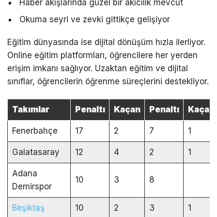
Haber akışlarında güzel bir akıcılık mevcut
Okuma seyri ve zevki gittikçe gelişiyor
Eğitim dünyasında ise dijital dönüşüm hızla ilerliyor.
Online eğitim platformları, öğrencilere her yerden
erişim imkanı sağlıyor. Uzaktan eğitim ve dijital
sınıflar, öğrencilerin öğrenme süreçlerini destekliyor.
Takımlar
Penaltı
Kaçan
Penaltı
Kaçan
Fenerbahçe
17
2
7
1
Galatasaray
12
4
2
1
Adana
10
3
8
Demirspor
Beşiktaş
10
2
3
1