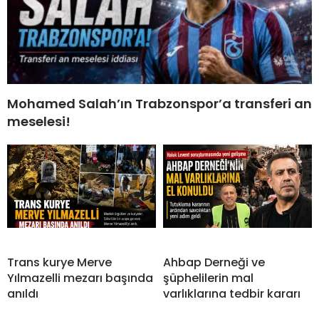
Mohamed Salah’ın Trabzonspor’a transferi an
meselesi!
Trans kurye Merve
Ahbap Derneği ve
Yılmazelli mezarı başında
şüphelilerin mal
anıldı
varlıklarına tedbir kararı