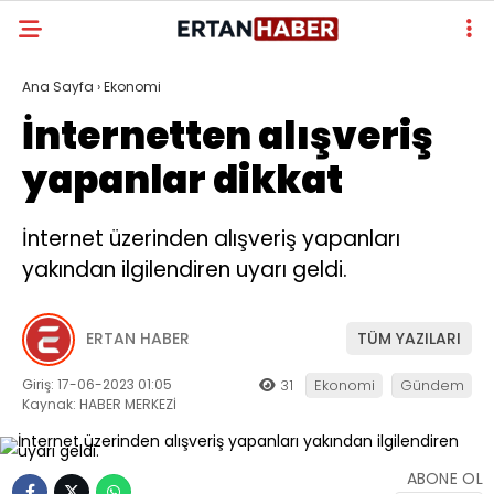
Ana Sayfa
›
Ekonomi
İnternetten alışveriş
yapanlar dikkat
İnternet üzerinden alışveriş yapanları
yakından ilgilendiren uyarı geldi.
ERTAN HABER
TÜM YAZILARI
Giriş: 17-06-2023 01:05
31
Ekonomi
Gündem
Kaynak: HABER MERKEZİ
ABONE OL