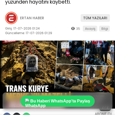
yüzünden hayatını kaybetti.
ERTAN HABER
TÜM YAZILARI
Giriş: 17-07-2026 01:24
35
Asayiş
Bilgi
Güncelleme: 17-07-2026 01:29
Bu Haberi WhatsApp'ta Paylaş
2 / 2
ABONE OL