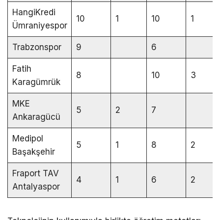
HangiKredi
10
1
10
1
Ümraniyespor
Trabzonspor
9
6
Fatih
8
10
3
Karagümrük
MKE
5
2
7
Ankaragücü
Medipol
5
1
8
2
Başakşehir
Fraport TAV
4
1
6
2
Antalyaspor