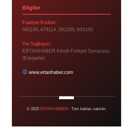
Bilgiler
Faaliyet Kodları:
591105, 479114, 581200, 603100
Yer Sağlayıcı:
ERTANHABER Kendi Fiziksel Sunucusu
(Eskişehir)
www.ertanhaber.com
© 2025
ERTAN HABER
- Tüm hakları saklıdır.