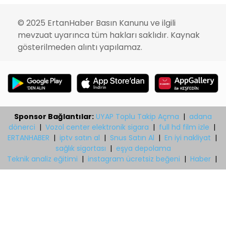
© 2025 ErtanHaber Basın Kanunu ve ilgili
mevzuat uyarınca tüm hakları saklıdır. Kaynak
gösterilmeden alıntı yapılamaz.
Sponsor Bağlantılar:
UYAP Toplu Takip Açma
|
adana
dönerci
|
Vozol center elektronik sigara
|
full hd film izle
|
ERTANHABER
|
iptv satın al
|
Snus Satın Al
|
En iyi nakliyat
|
sağlık sigortası
|
eşya depolama
Teknik analiz eğitimi
|
instagram ücretsiz beğeni
|
Haber
|