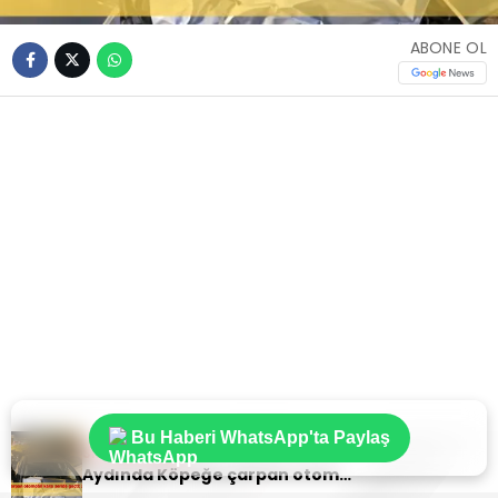
ABONE OL
Bu Haberi WhatsApp'ta Paylaş
Sıradaki Haber
Aydında Köpeğe çarpan otomobil karşı şeride geçti: 2 yaralı