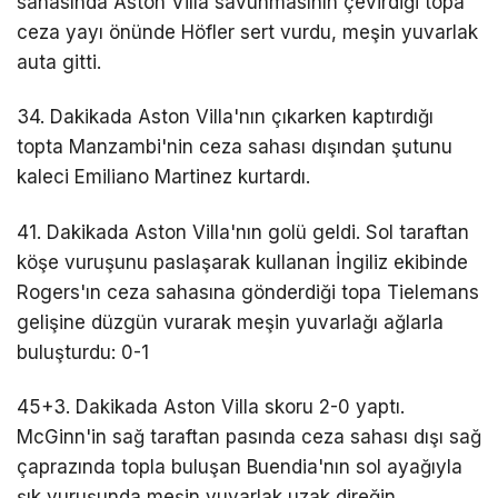
sahasında Aston Villa savunmasının çevirdiği topa
ceza yayı önünde Höfler sert vurdu, meşin yuvarlak
auta gitti.
34. Dakikada Aston Villa'nın çıkarken kaptırdığı
topta Manzambi'nin ceza sahası dışından şutunu
kaleci Emiliano Martinez kurtardı.
41. Dakikada Aston Villa'nın golü geldi. Sol taraftan
köşe vuruşunu paslaşarak kullanan İngiliz ekibinde
Rogers'ın ceza sahasına gönderdiği topa Tielemans
gelişine düzgün vurarak meşin yuvarlağı ağlarla
buluşturdu: 0-1
45+3. Dakikada Aston Villa skoru 2-0 yaptı.
McGinn'in sağ taraftan pasında ceza sahası dışı sağ
çaprazında topla buluşan Buendia'nın sol ayağıyla
şık vuruşunda meşin yuvarlak uzak direğin