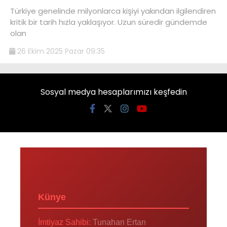
Türkiye genelinde milyonlarca kişiyi yakından ilgilendiren
kritik bir tarih hızla yaklaşıyor. Uzun süredir gündemde
olan
26 Ekim 2025 Pazar 09:35
Sosyal medya hesaplarımızı keşfedin
Künye
İmtiyaz Sahibi:
Tunahan Ertan