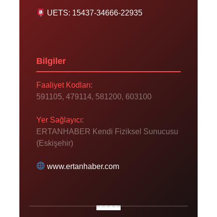
UETS: 15437-34666-22935
Bilgiler
Faaliyet Kodları:
591105, 479114, 581200, 603100
Yer Sağlayıcı:
ERTANHABER Kendi Fiziksel Sunucusu
(Eskişehir)
www.ertanhaber.com