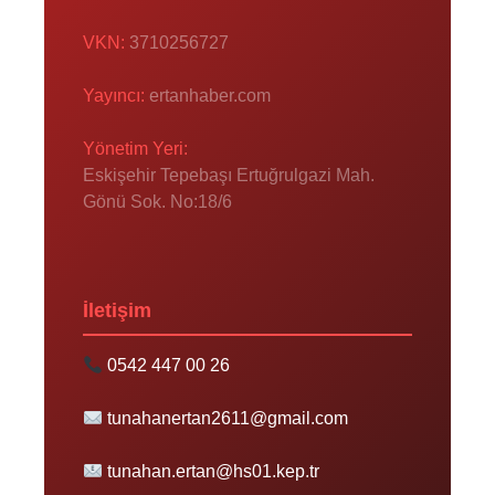
VKN:
3710256727
Yayıncı:
ertanhaber.com
Yönetim Yeri:
Eskişehir Tepebaşı Ertuğrulgazi Mah.
Gönü Sok. No:18/6
İletişim
0542 447 00 26
tunahanertan2611@gmail.com
tunahan.ertan@hs01.kep.tr