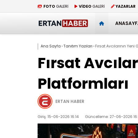
FOTO
GALERİ
VİDEO
GALERİ
YAZARLAR
ANASAYF
Ana Sayfa
›
Tanıtım Yazıları
›
Fırsat Avcılarının Yeni G
Fırsat Avcılar
Platformları
ERTAN HABER
Giriş: 15-06-2026 16:14
Güncelleme: 27-06-2026 16: