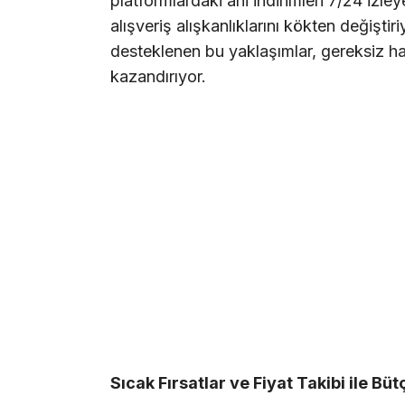
platformlardaki ani indirimleri 7/24 izle
alışveriş alışkanlıklarını kökten değiştiri
desteklenen bu yaklaşımlar, gereksiz ha
kazandırıyor.
Sıcak Fırsatlar ve Fiyat Takibi ile Bü