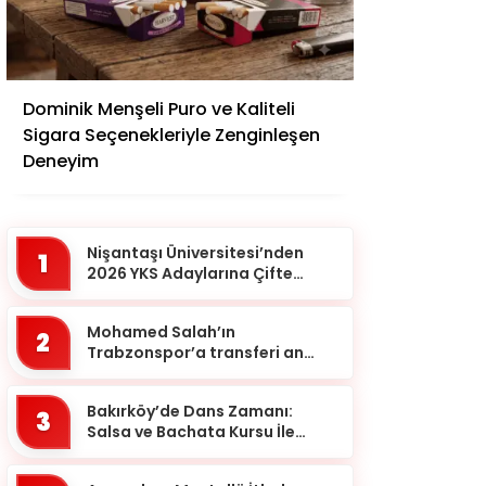
Adana
Dominik Menşeli Puro ve Kaliteli
Adıyaman
Sigara Seçenekleriyle Zenginleşen
Afyonkarahisar
Deneyim
Ağrı
Aksaray
Nişantaşı Üniversitesi’nden
1
Amasya
2026 YKS Adaylarına Çifte
Güvence: Sabit Ücret ve
Ankara
Kesintisiz Burs
Mohamed Salah’ın
2
Antalya
Trabzonspor’a transferi an
meselesi!
Ardahan
Bakırköy’de Dans Zamanı:
Artvin
3
Salsa ve Bachata Kursu İle
Aydın
Ritmi Yakalayın!