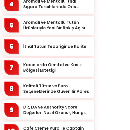
Balıkesir
Aromalı ve Mentollü İthal
4
Sigara Tercihlerinde Oris
Bartın
Markası
Batman
Aromalı ve Mentollü Tütün
5
Ürünleriyle Yeni Bir Bakış Açısı
Bayburt
Bilecik
6
İthal Tütün Tedariğinde Kalite
Bingöl
Bitlis
Kadınlarda Genital ve Kasık
7
Bolu
Bölgesi Estetiği
Burdur
Kaliteli Tütün ve Puro
8
Bursa
Seçeneklerinde Güvenilir Adres
Çanakkale
DR, DA ve Authority Score
9
Çankırı
Değerleri Nasıl Okunur, Hangi
Eşikten Sonra Anlam Kazanır?
Çorum
Cafe Creme Puro ile Captain
Denizli