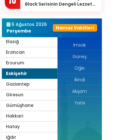
10
Black Serisinin Dengeli Lezzet
Diyarbakır
Dünyası
Düzce
6 Ağustos 2026
Namaz Vakitleri
Edirne
Perşembe
Elazığ
İmsak
Erzincan
Güneş
Erzurum
Öğle
Eskişehir
İkindi
Gaziantep
Akşam
Giresun
Yatsı
Gümüşhane
Hakkari
Hatay
Iğdır