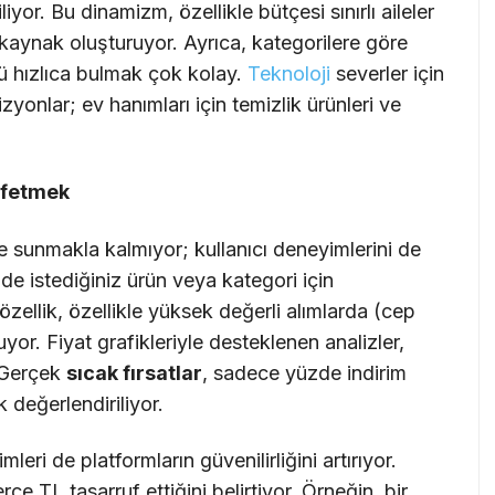
yor. Bu dinamizm, özellikle bütçesi sınırlı aileler
 kaynak oluşturuyor. Ayrıca, kategorilere göre
ünü hızlıca bulmak çok kolay.
Teknoloji
severler için
vizyonlar; ev hanımları için temizlik ürünleri ve
eşfetmek
ste sunmakla kalmıyor; kullanıcı deneyimlerini de
nde istediğiniz ürün veya kategori için
Bu özellik, özellikle yüksek değerli alımlarda (cep
uyor. Fiyat grafikleriyle desteklenen analizler,
. Gerçek
sıcak fırsatlar
, sadece yüzde indirim
k değerlendiriliyor.
mleri de platformların güvenilirliğini artırıyor.
rce TL tasarruf ettiğini belirtiyor. Örneğin, bir