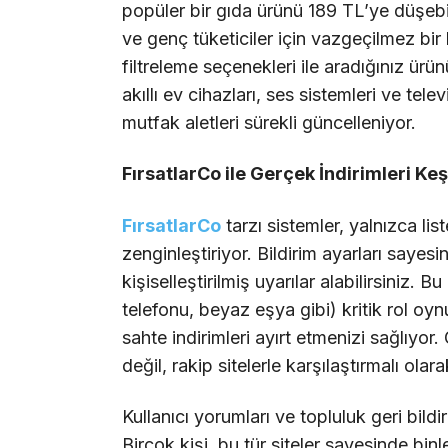
popüler bir gıda ürünü 189 TL’ye düşebili
ve genç tüketiciler için vazgeçilmez bir
filtreleme seçenekleri ile aradığınız ür
akıllı ev cihazları, ses sistemleri ve tele
mutfak aletleri sürekli güncelleniyor.
FırsatlarCo ile Gerçek İndirimleri K
FırsatlarCo
tarzı sistemler, yalnızca li
zenginleştiriyor. Bildirim ayarları sayesi
kişiselleştirilmiş uyarılar alabilirsiniz. 
telefonu, beyaz eşya gibi) kritik rol oyn
sahte indirimleri ayırt etmenizi sağlıyor
değil, rakip sitelerle karşılaştırmalı olara
Kullanıcı yorumları ve topluluk geri bildiri
Birçok kişi, bu tür siteler sayesinde binle