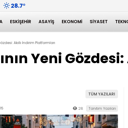
28.7
°
A
ESKIŞEHIR
ASAYIŞ
EKONOMI
SIYASET
TEKN
özdesi: Akıllı İndirim Platformları
ının Yeni Gözdesi: 
TÜM YAZILARI
15
28
Tanıtım Yazıları