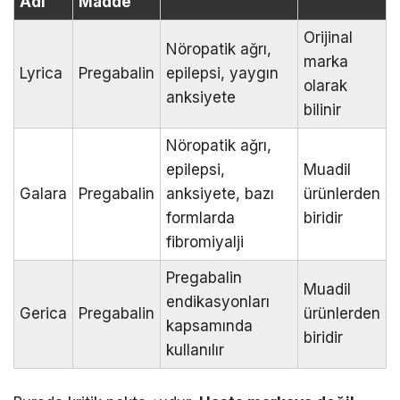
Adı
Madde
Orijinal
Nöropatik ağrı,
marka
Lyrica
Pregabalin
epilepsi, yaygın
olarak
anksiyete
bilinir
Nöropatik ağrı,
epilepsi,
Muadil
Galara
Pregabalin
anksiyete, bazı
ürünlerden
formlarda
biridir
fibromiyalji
Pregabalin
Muadil
endikasyonları
Gerica
Pregabalin
ürünlerden
kapsamında
biridir
kullanılır