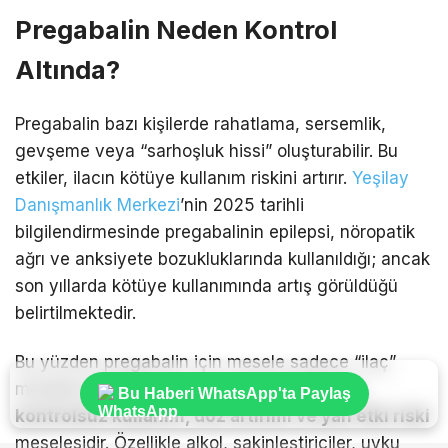
Pregabalin Neden Kontrol
Altında?
Pregabalin bazı kişilerde rahatlama, sersemlik,
gevşeme veya “sarhoşluk hissi” oluşturabilir. Bu
etkiler, ilacın kötüye kullanım riskini artırır.
Yeşilay
Danışmanlık Merkezi
’nin 2025 tarihli
bilgilendirmesinde pregabalinin epilepsi, nöropatik
ağrı ve anksiyete bozukluklarında kullanıldığı; ancak
son yıllarda kötüye kullanımında artış görüldüğü
belirtilmektedir.
Bu yüzden pregabalin için mesele sadece “ilaç”
meselesi değildir. Aynı zamanda
bağımlılık,
Bu Haberi WhatsApp'ta Paylaş
kontrolsüz kullanım, doz artırımı ve yan etki riski
meselesidir. Özellikle alkol, sakinleştiriciler, uyku