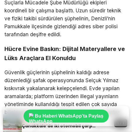
Suçlarla Mücadele Şube Müdürlüğü ekipleri
koordineli bir çalışma başlattı. Uzun süredir teknik
ve fiziki takibi sürdürülen şüphelinin, Denizli’nin
Pamukkale ilçesinde gizlendiği adres siber polisi
tarafından deşifre edildi.
Hücre Evine Baskın: Dijital Materyallere ve
Lüks Araçlara El Konuldu
Güvenlik güçlerinin şüphelinin kaldığı adrese
düzenlediği şafak operasyonunda Selçuk Yılmaz
kıskıvrak yakalanarak kelepçelendi. Evde yapılan
aramalarda; platform üzerinden illegal yayınların
yönetiminde kullanıldığı tespit edilen çok sayıda
bilgisayar, hard disk, dijital materyal ve suçtan
Bu Haberi WhatsApp'ta Paylaş
elde edilen gelirle alındığı değerlendirilen lüks
Sıradaki Haber
1 / 1
Çanakkale’de iki otomobil çarpıştı: 2 ölü, 3 yaralı
araçlara el konuldu
.