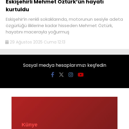
Eskişehirli Mehmet Öztürk’ün hayatı
kurtuldu
Eskişehir’in renkli sokaklarında, motorunun sesiyle adeta
özgürlüğü iliklerine kadar hisseden Mehmet Öztürk,
hayatını macerayla yoğurmuş
29 Ağustos 2025 Cuma 12:13
Sosyal medya hesaplarımızı keşfedin
Künye