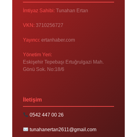
İmtiyaz Sahibi:
Tunahan Ertan
VKN:
3710256727
Yayıncı:
ertanhaber.com
Yönetim Yeri:
Eskişehir Tepebaşı Ertuğrulgazi Mah.
Gönü Sok. No:18/6
İletişim
0542 447 00 26
tunahanertan2611@gmail.com