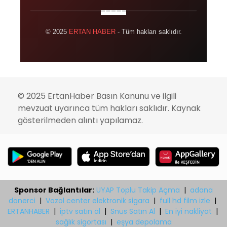
© 2025
ERTAN HABER
- Tüm hakları saklıdır.
© 2025 ErtanHaber Basın Kanunu ve ilgili
mevzuat uyarınca tüm hakları saklıdır. Kaynak
gösterilmeden alıntı yapılamaz.
Sponsor Bağlantılar:
UYAP Toplu Takip Açma
|
adana
dönerci
|
Vozol center elektronik sigara
|
full hd film izle
|
ERTANHABER
|
iptv satın al
|
Snus Satın Al
|
En iyi nakliyat
|
sağlık sigortası
|
eşya depolama