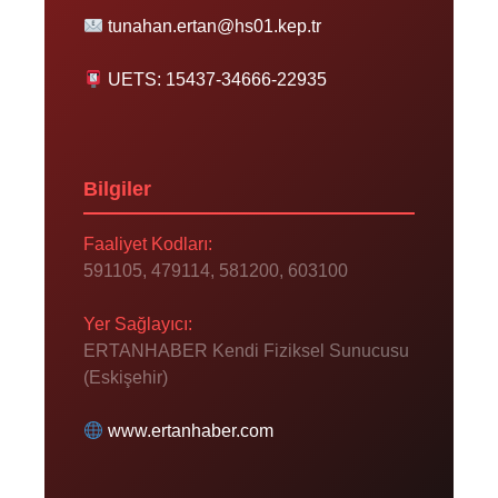
tunahan.ertan@hs01.kep.tr
UETS: 15437-34666-22935
Bilgiler
Faaliyet Kodları:
591105, 479114, 581200, 603100
Yer Sağlayıcı:
ERTANHABER Kendi Fiziksel Sunucusu
(Eskişehir)
www.ertanhaber.com