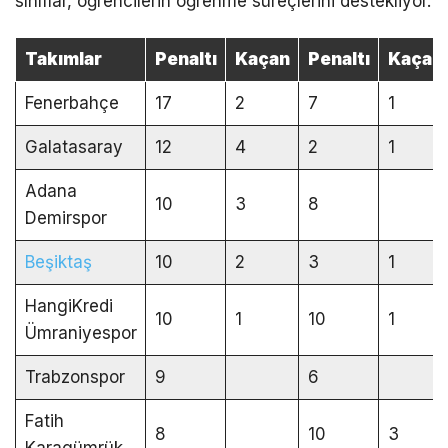
sınıflar, öğrencilerin öğrenme süreçlerini destekliyor.
Takımlar
Penaltı
Kaçan
Penaltı
Kaçan
Fenerbahçe
17
2
7
1
Galatasaray
12
4
2
1
Adana
10
3
8
Demirspor
Beşiktaş
10
2
3
1
HangiKredi
10
1
10
1
Ümraniyespor
Trabzonspor
9
6
Fatih
8
10
3