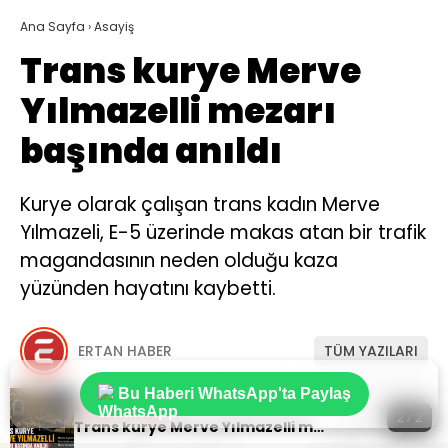
Ana Sayfa
›
Asayiş
Trans kurye Merve
Yılmazelli mezarı
başında anıldı
Kurye olarak çalışan trans kadın Merve
Yılmazeli, E-5 üzerinde makas atan bir trafik
magandasının neden olduğu kaza
yüzünden hayatını kaybetti.
ERTAN HABER
TÜM YAZILARI
Giriş: 17-07-2026 01:24
33
Asayiş
Bilgi
Bu Haberi WhatsApp'ta Paylaş
Sıradaki Haber
Güncelleme: 17-07-2026 01:29
2 / 2
Trans kurye Merve Yılmazelli mezarı başında anıldı