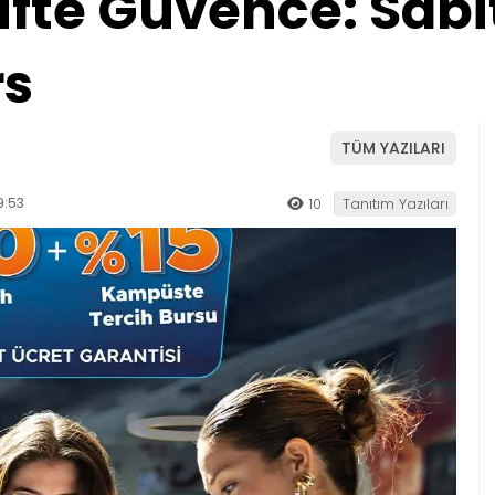
fte Güvence: Sabi
rs
TÜM YAZILARI
9:53
10
Tanıtım Yazıları