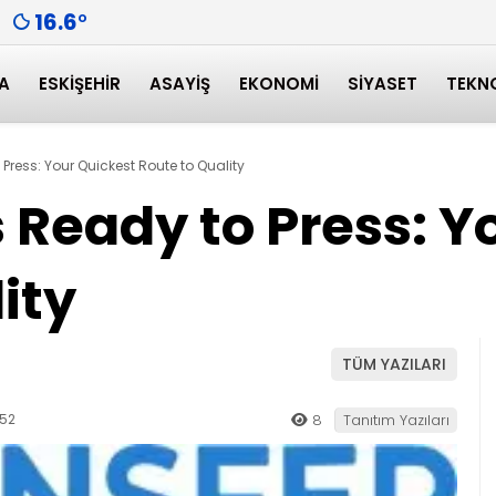
16.6
°
A
ESKIŞEHIR
ASAYIŞ
EKONOMI
SIYASET
TEKN
Press: Your Quickest Route to Quality
 Ready to Press: Y
ity
TÜM YAZILARI
:52
8
Tanıtım Yazıları