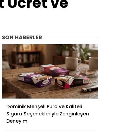
t Ücret ve
Van
Yalova
Yozgat
Zonguldak
SON HABERLER
Dominik Menşeli Puro ve Kaliteli
Sigara Seçenekleriyle Zenginleşen
Deneyim