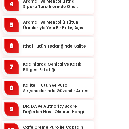
Balıkesir
Aromalı ve Mentollü İthal
4
Sigara Tercihlerinde Oris
Bartın
Markası
Batman
Aromalı ve Mentollü Tütün
5
Ürünleriyle Yeni Bir Bakış Açısı
Bayburt
Bilecik
6
İthal Tütün Tedariğinde Kalite
Bingöl
Bitlis
Kadınlarda Genital ve Kasık
7
Bolu
Bölgesi Estetiği
Burdur
Kaliteli Tütün ve Puro
8
Bursa
Seçeneklerinde Güvenilir Adres
Çanakkale
DR, DA ve Authority Score
9
Çankırı
Değerleri Nasıl Okunur, Hangi
Eşikten Sonra Anlam Kazanır?
Çorum
Cafe Creme Puro ile Captain
Denizli