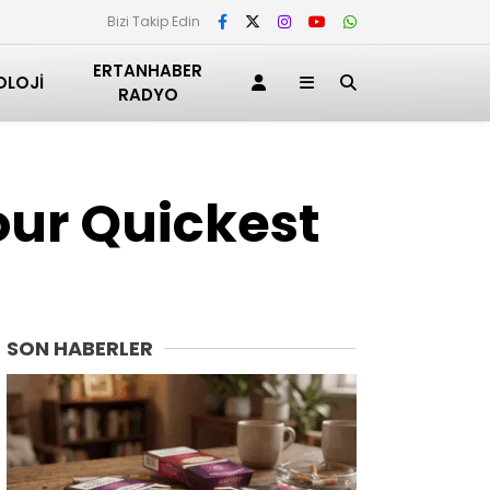
Bizi Takip Edin
ERTANHABER
OLOJI
RADYO
our Quickest
SON HABERLER