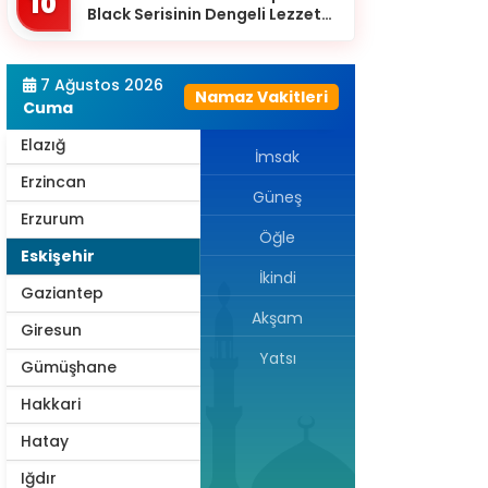
10
Black Serisinin Dengeli Lezzet
Diyarbakır
Dünyası
Düzce
7 Ağustos 2026
Namaz Vakitleri
Edirne
Cuma
Elazığ
İmsak
Erzincan
Güneş
Erzurum
Öğle
Eskişehir
İkindi
Gaziantep
Akşam
Giresun
Yatsı
Gümüşhane
Hakkari
Hatay
Iğdır