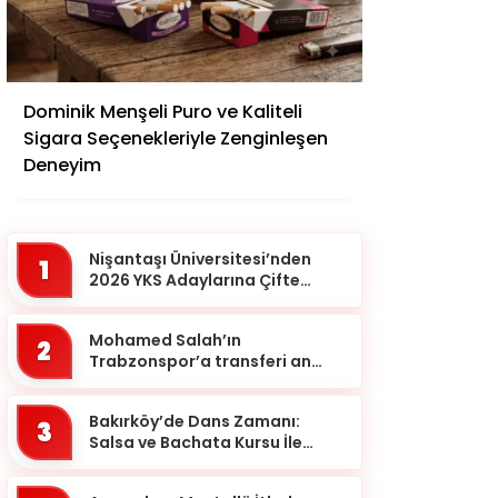
Adana
Dominik Menşeli Puro ve Kaliteli
Adıyaman
Sigara Seçenekleriyle Zenginleşen
Afyonkarahisar
Deneyim
Ağrı
Aksaray
Nişantaşı Üniversitesi’nden
1
Amasya
2026 YKS Adaylarına Çifte
Güvence: Sabit Ücret ve
Ankara
Kesintisiz Burs
Mohamed Salah’ın
2
Antalya
Trabzonspor’a transferi an
meselesi!
Ardahan
Bakırköy’de Dans Zamanı:
Artvin
3
Salsa ve Bachata Kursu İle
Aydın
Ritmi Yakalayın!