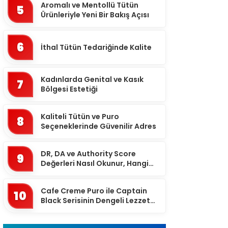
Batman
Aromalı ve Mentollü Tütün
5
Ürünleriyle Yeni Bir Bakış Açısı
Bayburt
Bilecik
6
İthal Tütün Tedariğinde Kalite
Bingöl
Bitlis
Kadınlarda Genital ve Kasık
7
Bolu
Bölgesi Estetiği
Burdur
Kaliteli Tütün ve Puro
8
Bursa
Seçeneklerinde Güvenilir Adres
Çanakkale
DR, DA ve Authority Score
9
Çankırı
Değerleri Nasıl Okunur, Hangi
Eşikten Sonra Anlam Kazanır?
Çorum
Cafe Creme Puro ile Captain
Denizli
10
Black Serisinin Dengeli Lezzet
Diyarbakır
Dünyası
Düzce