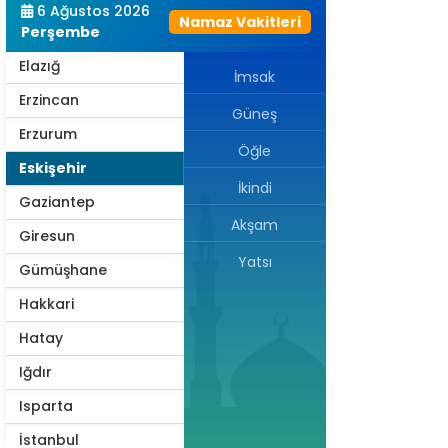
6 Ağustos 2026
Namaz Vakitleri
Edirne
Perşembe
Elazığ
İmsak
Erzincan
Güneş
Erzurum
Öğle
Eskişehir
İkindi
Gaziantep
Akşam
Giresun
Yatsı
Gümüşhane
Hakkari
Hatay
Iğdır
Isparta
İstanbul