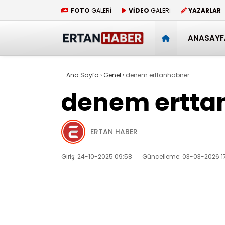
FOTO
GALERİ
VİDEO
GALERİ
YAZARLAR
ANASAYF
Ana Sayfa
›
Genel
›
denem erttanhabner
denem ertta
ERTAN HABER
Giriş: 24-10-2025 09:58
Güncelleme: 03-03-2026 17