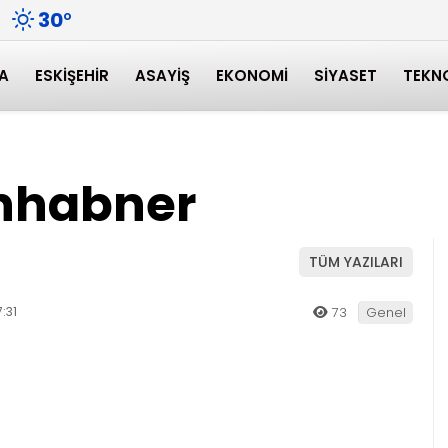
30
°
A
ESKIŞEHIR
ASAYIŞ
EKONOMI
SIYASET
TEKN
nhabner
TÜM YAZILARI
:31
73
Genel