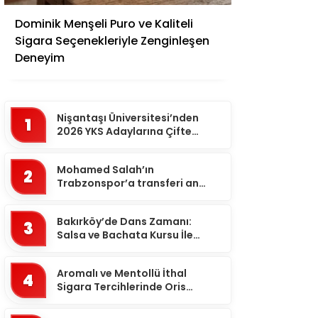
Adana
Dominik Menşeli Puro ve Kaliteli
Adıyaman
Sigara Seçenekleriyle Zenginleşen
Afyonkarahisar
Deneyim
Ağrı
Aksaray
Nişantaşı Üniversitesi’nden
1
Amasya
2026 YKS Adaylarına Çifte
Güvence: Sabit Ücret ve
Ankara
Kesintisiz Burs
Mohamed Salah’ın
2
Antalya
Trabzonspor’a transferi an
meselesi!
Ardahan
Bakırköy’de Dans Zamanı:
Artvin
3
Salsa ve Bachata Kursu İle
Aydın
Ritmi Yakalayın!
Balıkesir
Aromalı ve Mentollü İthal
4
Sigara Tercihlerinde Oris
Bartın
Markası