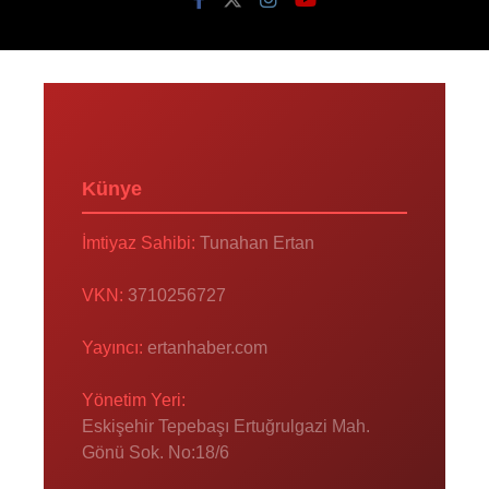
Künye
İmtiyaz Sahibi:
Tunahan Ertan
VKN:
3710256727
Yayıncı:
ertanhaber.com
Yönetim Yeri:
Eskişehir Tepebaşı Ertuğrulgazi Mah.
Gönü Sok. No:18/6