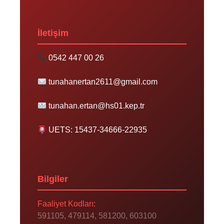
İletişim
0542 447 00 26
tunahanertan2611@gmail.com
tunahan.ertan@hs01.kep.tr
UETS: 15437-34666-22935
Bilgiler
Faaliyet Kodları:
591105, 479114, 581200, 603100