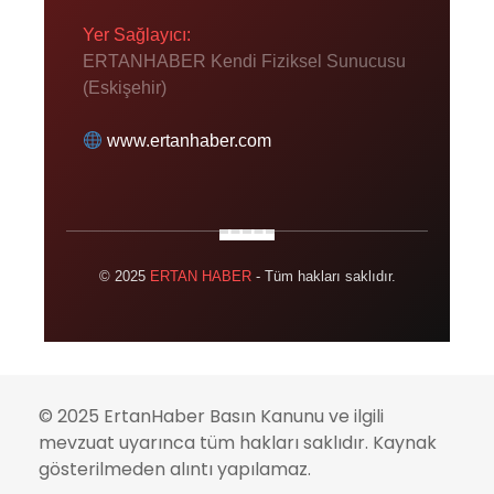
Yer Sağlayıcı:
ERTANHABER Kendi Fiziksel Sunucusu
(Eskişehir)
www.ertanhaber.com
© 2025
ERTAN HABER
- Tüm hakları saklıdır.
© 2025 ErtanHaber Basın Kanunu ve ilgili
mevzuat uyarınca tüm hakları saklıdır. Kaynak
gösterilmeden alıntı yapılamaz.