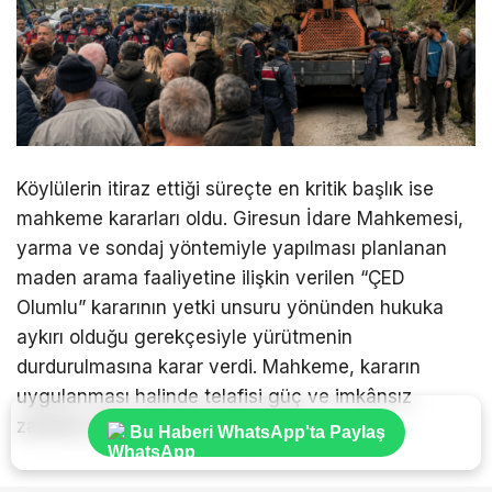
Köylülerin itiraz ettiği süreçte en kritik başlık ise
mahkeme kararları oldu. Giresun İdare Mahkemesi,
yarma ve sondaj yöntemiyle yapılması planlanan
maden arama faaliyetine ilişkin verilen “ÇED
Olumlu” kararının yetki unsuru yönünden hukuka
aykırı olduğu gerekçesiyle yürütmenin
durdurulmasına karar verdi. Mahkeme, kararın
uygulanması halinde telafisi güç ve imkânsız
zararlar doğabileceğine hükmetti.
Bu Haberi WhatsApp'ta Paylaş