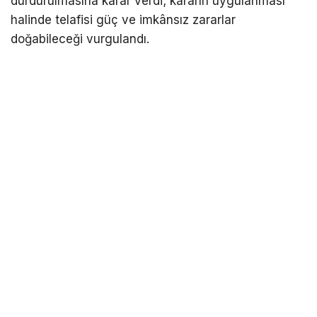
durdurulmasına karar verdi; kararın uygulanması
halinde telafisi güç ve imkânsız zararlar
doğabileceği vurgulandı.