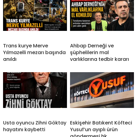
Trans kurye Merve
Ahbap Derneği ve
Yılmazelli mezarı başında
şüphelilerin mal
anıldı
varlıklarına tedbir kararı
Usta oyuncu Zihni Göktay
Eskişehir Batıkent Köfteci
hayatını kaybetti
Yusuf’un ayıplı ürün
göndermesi hk.