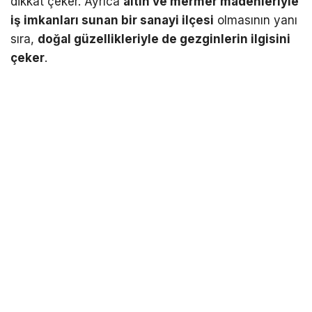
dikkat çeker. Ayrıca
altın ve mermer madenleriyle
iş imkanları sunan bir sanayi ilçesi
olmasının yanı
sıra,
doğal güzellikleriyle de gezginlerin ilgisini
çeker
.