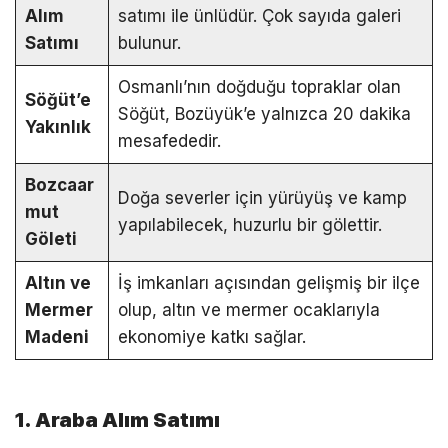
Alım
satımı ile ünlüdür. Çok sayıda galeri
Satımı
bulunur.
Osmanlı’nın doğduğu topraklar olan
Söğüt’e
Söğüt, Bozüyük’e yalnızca 20 dakika
Yakınlık
mesafededir.
Bozcaar
Doğa severler için yürüyüş ve kamp
mut
yapılabilecek, huzurlu bir gölettir.
Göleti
Altın ve
İş imkanları açısından gelişmiş bir ilçe
Mermer
olup, altın ve mermer ocaklarıyla
Madeni
ekonomiye katkı sağlar.
1. Araba Alım Satımı