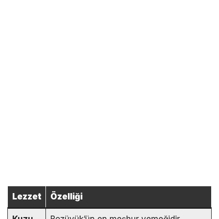
Lezzet
Özelliği
Kuzu
Bozüyük’ün en meşhur yemeğidir.