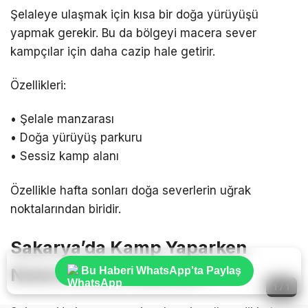
Şelaleye ulaşmak için kısa bir doğa yürüyüşü
yapmak gerekir. Bu da bölgeyi macera sever
kampçılar için daha cazip hale getirir.
Özellikleri:
• Şelale manzarası
• Doğa yürüyüş parkuru
• Sessiz kamp alanı
Özellikle hafta sonları doğa severlerin uğrak
noktalarından biridir.
Sakarya’da Kamp Yaparken
Nelere Dikkat Edilmeli?
Bu Haberi WhatsApp'ta Paylaş
1 / 1