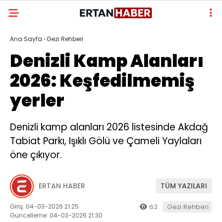
Ana Sayfa
›
Gezi Rehberi
Denizli Kamp Alanları
2026: Keşfedilmemiş
yerler
Denizli kamp alanları 2026 listesinde Akdağ
Tabiat Parkı, Işıklı Gölü ve Çameli Yaylaları
öne çıkıyor.
ERTAN HABER
TÜM YAZILARI
Giriş: 04-03-2026 21:25
63
Gezi Rehberi
Güncelleme: 04-03-2026 21:30