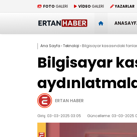
FOTO
GALERİ
VİDEO
GALERİ
YAZARLAR
ANASAYF
Ana Sayfa
›
Teknoloji
›
Bilgisayar kasasındaki fanlar
Bilgisayar ka
aydınlatmala
ERTAN HABER
Giriş: 03-03-2025 03:05
Güncelleme: 03-03-2025 