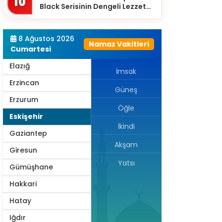
10
Black Serisinin Dengeli Lezzet
Diyarbakır
Dünyası
Düzce
8 Ağustos 2026
Namaz Vakitleri
Edirne
Cumartesi
Elazığ
İmsak
Erzincan
Güneş
Erzurum
Öğle
Eskişehir
İkindi
Gaziantep
Akşam
Giresun
Yatsı
Gümüşhane
Hakkari
Hatay
Iğdır