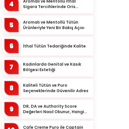
Balıkesir
Aromalı ve Mentollü İthal
4
Sigara Tercihlerinde Oris
Bartın
Markası
Batman
Aromalı ve Mentollü Tütün
5
Ürünleriyle Yeni Bir Bakış Açısı
Bayburt
Bilecik
6
İthal Tütün Tedariğinde Kalite
Bingöl
Bitlis
Kadınlarda Genital ve Kasık
7
Bolu
Bölgesi Estetiği
Burdur
Kaliteli Tütün ve Puro
8
Bursa
Seçeneklerinde Güvenilir Adres
Çanakkale
DR, DA ve Authority Score
9
Çankırı
Değerleri Nasıl Okunur, Hangi
Eşikten Sonra Anlam Kazanır?
Çorum
Cafe Creme Puro ile Captain
Denizli