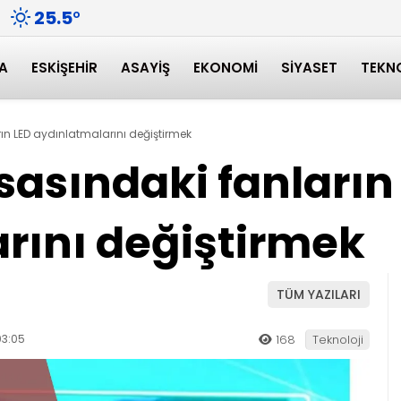
25.5
°
A
ESKIŞEHIR
ASAYIŞ
EKONOMI
SIYASET
TEKN
ın LED aydınlatmalarını değiştirmek
sasındaki fanların
rını değiştirmek
TÜM YAZILARI
03:05
168
Teknoloji