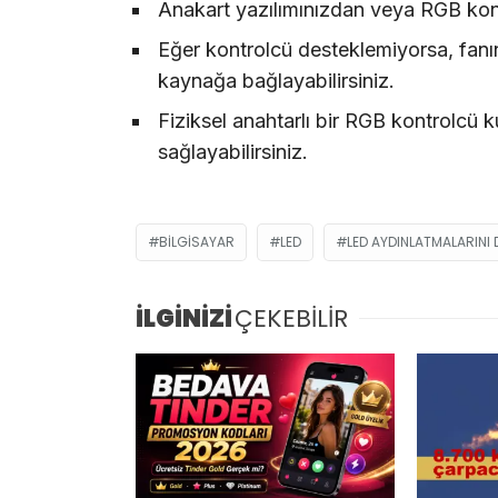
Anakart yazılımınızdan veya RGB ko
Eğer kontrolcü desteklemiyorsa, fanın
kaynağa bağlayabilirsiniz.
Fiziksel anahtarlı bir RGB kontrolcü 
sağlayabilirsiniz.
BILGISAYAR
LED
LED AYDINLATMALARINI 
İLGİNİZİ
ÇEKEBİLİR