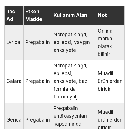
İlaç
Etken
Kullanım Alanı
Not
Adı
Madde
Orijinal
Nöropatik ağrı,
marka
Lyrica
Pregabalin
epilepsi, yaygın
olarak
anksiyete
bilinir
Nöropatik ağrı,
epilepsi,
Muadil
Galara
Pregabalin
anksiyete, bazı
ürünlerden
formlarda
biridir
fibromiyalji
Pregabalin
Muadil
endikasyonları
Gerica
Pregabalin
ürünlerden
kapsamında
biridir