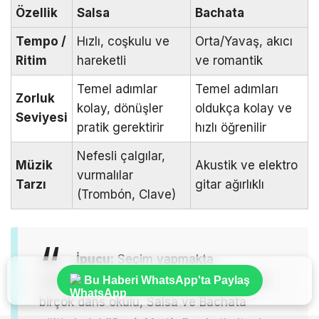
Özellik
Salsa
Bachata
Tempo /
Hızlı, coşkulu ve
Orta/Yavaş, akıcı
Ritim
hareketli
ve romantik
Temel adımlar
Temel adımları
Zorluk
kolay, dönüşler
oldukça kolay ve
Seviyesi
pratik gerektirir
hızlı öğrenilir
Nefesli çalgılar,
Müzik
Akustik ve elektro
vurmalılar
Tarzı
gitar ağırlıklı
(Trombón, Clave)
İpucu:
Seçim yapmakta
zorlanıyorsanız üzülmeyin! Bakırköy’deki
Bu Haberi WhatsApp'ta Paylaş
birçok dans okulu, Salsa ve Bachata