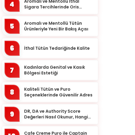
Balıkesir
Aromalı ve Mentollü İthal
4
Sigara Tercihlerinde Oris
Bartın
Markası
Batman
Aromalı ve Mentollü Tütün
5
Ürünleriyle Yeni Bir Bakış Açısı
Bayburt
Bilecik
6
İthal Tütün Tedariğinde Kalite
Bingöl
Bitlis
Kadınlarda Genital ve Kasık
7
Bolu
Bölgesi Estetiği
Burdur
Kaliteli Tütün ve Puro
8
Bursa
Seçeneklerinde Güvenilir Adres
Çanakkale
DR, DA ve Authority Score
9
Çankırı
Değerleri Nasıl Okunur, Hangi
Eşikten Sonra Anlam Kazanır?
Çorum
Cafe Creme Puro ile Captain
Denizli