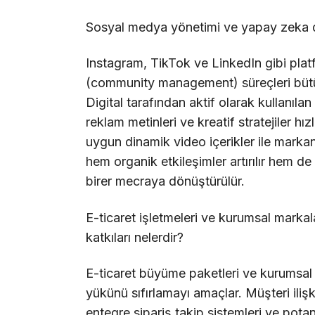
Sosyal medya yönetimi ve yapay zeka dest
Instagram, TikTok ve LinkedIn gibi plat
(community management) süreçleri bütün
Digital tarafından aktif olarak kullanıl
reklam metinleri ve kreatif stratejiler hız
uygun dinamik video içerikler ile markan
hem organik etkileşimler artırılır hem d
birer mecraya dönüştürülür.
E-ticaret işletmeleri ve kurumsal markala
katkıları nelerdir?
E-ticaret büyüme paketleri ve kurumsal
yükünü sıfırlamayı amaçlar. Müşteri iliş
entegre sipariş takip sistemleri ve pota