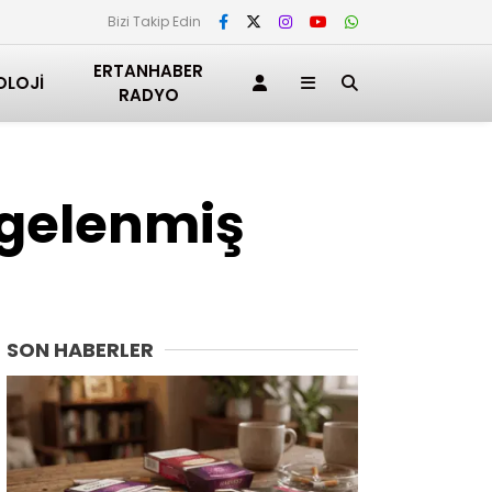
Bizi Takip Edin
ERTANHABER
OLOJI
RADYO
lgelenmiş
SON HABERLER