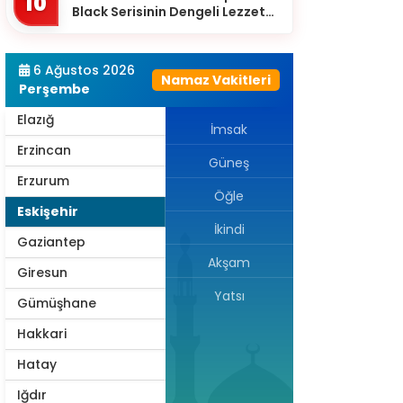
10
Black Serisinin Dengeli Lezzet
Diyarbakır
Dünyası
Düzce
6 Ağustos 2026
Namaz Vakitleri
Edirne
Perşembe
Elazığ
İmsak
Erzincan
Güneş
Erzurum
Öğle
Eskişehir
İkindi
Gaziantep
Akşam
Giresun
Yatsı
Gümüşhane
Hakkari
Hatay
Iğdır