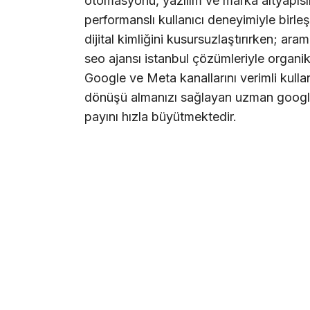
otomasyonu, yazılım ve marka altyapısın
performanslı kullanıcı deneyimiyle birl
dijital kimliğini kusursuzlaştırırken; ar
seo
ajansı
istanbul
çözümleriyle organik
Google ve Meta kanallarını verimli kull
dönüşü almanızı sağlayan uzman
goog
payını hızla büyütmektedir.