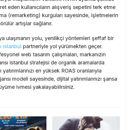
ret eden kullanıcıların alışveriş sepetini terk etme
ama (remarketing) kurguları sayesinde, işletmelerin
örülür artışlar sağlanır.
ya ulaşmanın yolu, yenilikçi yöntemleri şeffaf bir
sı
istanbul
partneriyle yol yürümekten geçer.
ofesyonel
web tasarım
çalışmaları, markanızın
ansı
istanbul
stratejisi de organik aramalarda
am yatırımlarınızı en yüksek ROAS oranlarıyla
jansı
modeli sayesinde, dijital yatırımlarınızı şansa
büyüme ivmesi yakalayabilirsiniz.