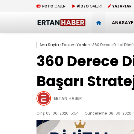
FOTO
GALERİ
VİDEO
GALERİ
YAZARLAR
ANASAYF
Ana Sayfa
›
Tanıtım Yazıları
›
360 Derece Dijital Dönü
360 Derece D
Başarı Stratej
ERTAN HABER
Giriş: 03-06-2026 15:54
Güncelleme: 08-06-2026 1