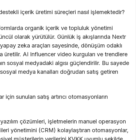
ekli içerik üretimi süreçleri nasıl işlemektedir?
formlarda organik içerik ve topluluk yönetimi
cül olarak yürütülür. Günlük iş akışlarında Nextr
an yapay zeka araçları sayesinde, dönüşüm odaklı
la üretilir. AI Influencer video kurguları ve trendlere
ın sosyal medyadaki algısı güçlendirilir. Bu sayede
e sosyal medya kanalları doğrudan satış getiren
r için sunulan satış artırıcı otomasyonların
 yazılım çözümleri, işletmelerin manuel operasyon
kileri yönetimini (CRM) kolaylaştıran otomasyonlar,
nsiyel müşterilerin verilerini KVKK uyumlu şekilde