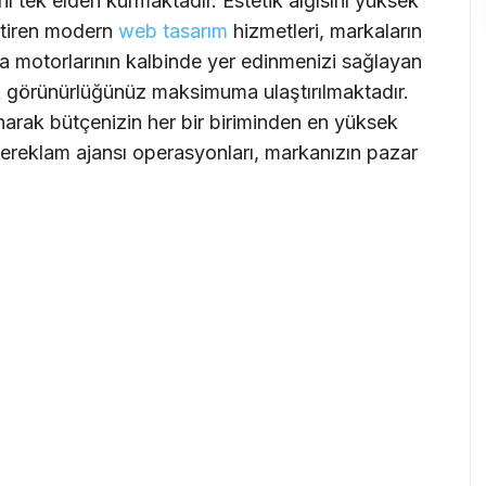
ı tek elden kurmaktadır. Estetik algısını yüksek
eştiren modern
web tasarım
hizmetleri, markaların
ama motorlarının kalbinde yer edinmenizi sağlayan
 görünürlüğünüz maksimuma ulaştırılmaktadır.
anarak bütçenizin her bir biriminden en yüksek
le
reklam ajansı
operasyonları, markanızın pazar