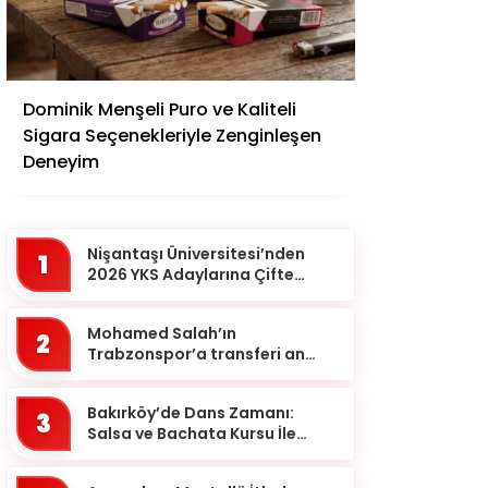
Adana
Dominik Menşeli Puro ve Kaliteli
Adıyaman
Sigara Seçenekleriyle Zenginleşen
Afyonkarahisar
Deneyim
Ağrı
Aksaray
Nişantaşı Üniversitesi’nden
1
Amasya
2026 YKS Adaylarına Çifte
Güvence: Sabit Ücret ve
Ankara
Kesintisiz Burs
Mohamed Salah’ın
2
Antalya
Trabzonspor’a transferi an
meselesi!
Ardahan
Bakırköy’de Dans Zamanı:
Artvin
3
Salsa ve Bachata Kursu İle
Aydın
Ritmi Yakalayın!