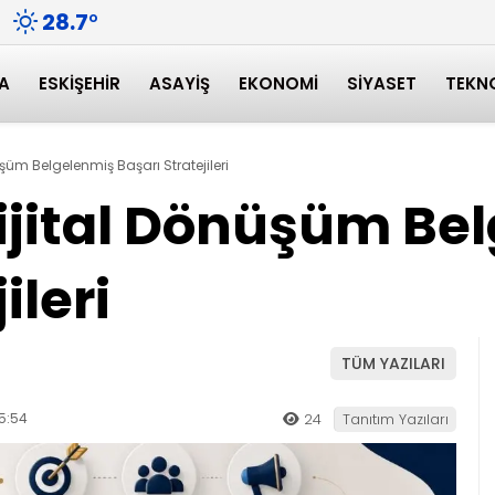
28.7
°
A
ESKIŞEHIR
ASAYIŞ
EKONOMI
SIYASET
TEKN
şüm Belgelenmiş Başarı Stratejileri
ijital Dönüşüm Be
ileri
TÜM YAZILARI
5:54
24
Tanıtım Yazıları