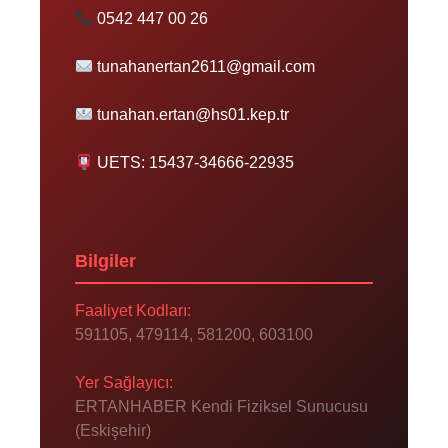
0542 447 00 26
tunahanertan2611@gmail.com
tunahan.ertan@hs01.kep.tr
UETS: 15437-34666-22935
Bilgiler
Faaliyet Kodları:
591105, 479114, 581200, 603100
Yer Sağlayıcı:
ERTANHABER Kendi Fiziksel Sunucusu
(Eskişehir)