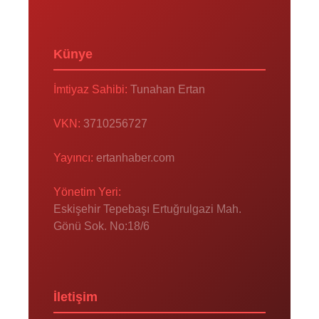
Künye
İmtiyaz Sahibi:
Tunahan Ertan
VKN:
3710256727
Yayıncı:
ertanhaber.com
Yönetim Yeri:
Eskişehir Tepebaşı Ertuğrulgazi Mah.
Gönü Sok. No:18/6
İletişim