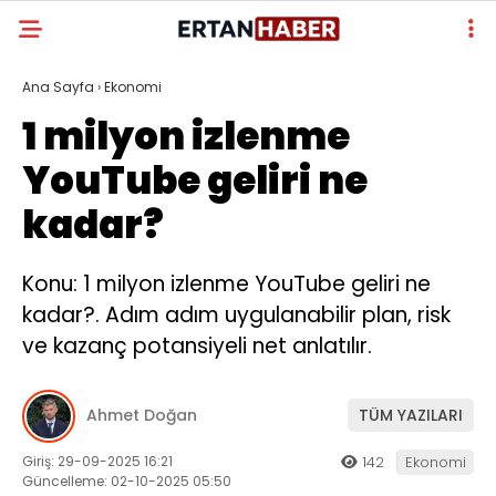
Ana Sayfa
›
Ekonomi
1 milyon izlenme
YouTube geliri ne
kadar?
Konu: 1 milyon izlenme YouTube geliri ne
kadar?. Adım adım uygulanabilir plan, risk
ve kazanç potansiyeli net anlatılır.
Ahmet Doğan
TÜM YAZILARI
Giriş: 29-09-2025 16:21
142
Ekonomi
Güncelleme: 02-10-2025 05:50