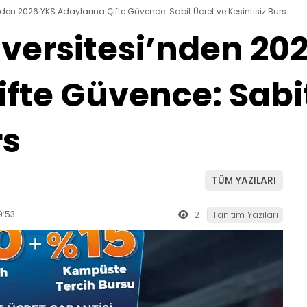
nden 2026 YKS Adaylarına Çifte Güvence: Sabit Ücret ve Kesintisiz Burs
iversitesi’nden 20
fte Güvence: Sabi
rs
TÜM YAZILARI
9:53
12
Tanıtım Yazıları