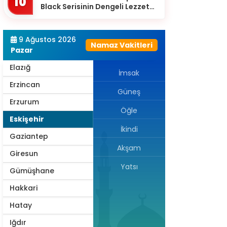
10
Black Serisinin Dengeli Lezzet
Diyarbakır
Dünyası
Düzce
9 Ağustos 2026
Namaz Vakitleri
Edirne
Pazar
Elazığ
İmsak
Erzincan
Güneş
Erzurum
Öğle
Eskişehir
İkindi
Gaziantep
Akşam
Giresun
Yatsı
Gümüşhane
Hakkari
Hatay
Iğdır