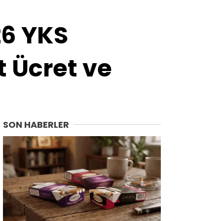
Van
Yalova
26 YKS
Yozgat
Zonguldak
t Ücret ve
SON HABERLER