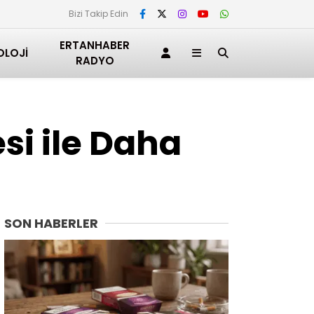
Bizi Takip Edin
ERTANHABER
OLOJI
RADYO
esi ile Daha
SON HABERLER