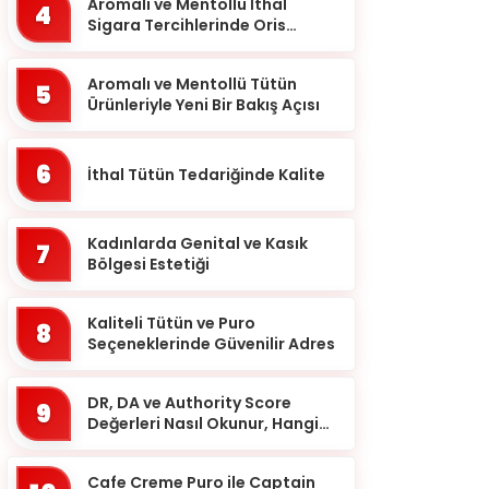
Balıkesir
Aromalı ve Mentollü İthal
4
Sigara Tercihlerinde Oris
Bartın
Markası
Batman
Aromalı ve Mentollü Tütün
5
Ürünleriyle Yeni Bir Bakış Açısı
Bayburt
Bilecik
6
İthal Tütün Tedariğinde Kalite
Bingöl
Bitlis
Kadınlarda Genital ve Kasık
7
Bolu
Bölgesi Estetiği
Burdur
Kaliteli Tütün ve Puro
8
Bursa
Seçeneklerinde Güvenilir Adres
Çanakkale
DR, DA ve Authority Score
9
Çankırı
Değerleri Nasıl Okunur, Hangi
Eşikten Sonra Anlam Kazanır?
Çorum
Cafe Creme Puro ile Captain
Denizli