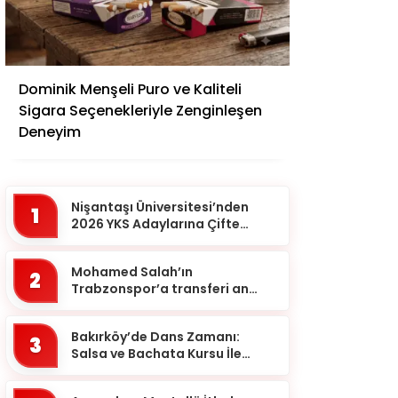
Adana
Dominik Menşeli Puro ve Kaliteli
Adıyaman
Sigara Seçenekleriyle Zenginleşen
Afyonkarahisar
Deneyim
Ağrı
Aksaray
Nişantaşı Üniversitesi’nden
1
Amasya
2026 YKS Adaylarına Çifte
Güvence: Sabit Ücret ve
Ankara
Kesintisiz Burs
Mohamed Salah’ın
2
Antalya
Trabzonspor’a transferi an
meselesi!
Ardahan
Bakırköy’de Dans Zamanı:
Artvin
3
Salsa ve Bachata Kursu İle
Aydın
Ritmi Yakalayın!