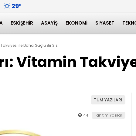
29
°
A
ESKIŞEHIR
ASAYIŞ
EKONOMI
SIYASET
TEKN
n Takviyesi ile Daha Güçlü Bir Siz
rrı: Vitamin Takviy
TÜM YAZILARI
44
Tanıtım Yazıları