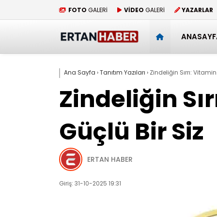
FOTO
GALERİ
VİDEO
GALERİ
YAZARLAR
ANASAYF
Ana Sayfa
›
Tanıtım Yazıları
›
Zindeliğin Sırrı: Vitami
Zindeliğin Sı
Güçlü Bir Siz
ERTAN HABER
Giriş: 31-10-2025 19:31