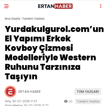
Ana Sayfa
›
Tanıtım Yazıları
Yurdakulgurol.com’un
El Yapımı Erkek
Kovboy Çizmesi
Modelleriyle Western
Ruhunu Tarzınıza
Taşıyın
ERTAN HABER
TÜM YAZILARI
Giriş: 30-07-2025 17:27
20
Tanıtım Yazıları
Güncelleme: 30-07-2025 17:27