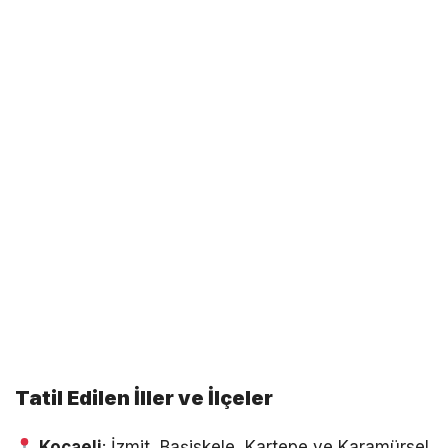
Tatil Edilen İller ve İlçeler
Kocaeli
: İzmit, Başiskele, Kartepe ve Karamürsel