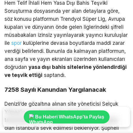
Hem Telif İhlali Hem Yasa Dışı Bahis Teşviki
Soruşturma dosyasında yer alan detaylara göre,
söz konusu platformun Trendyol Süper Lig, Avrupa
kupaları ve dünyanın önde gelen liglerindeki şifreli
müsabakaları izinsiz yayınlayarak yayıncı kuruluşlar
ile
spor
kulüplerine devasa boyutlarda maddi zarar
verdiği belirlendi. Bununla da kalmayan platformun,
ana sayfa ve yayın ekranları üzerinden kullanıcıları
doğrudan
yasa dışı bahis sitelerine yönlendirdiği
ve teşvik ettiği
saptandı.
7258 Sayılı Kanundan Yargılanacak
Denizli’de gözaltına alınan site yöneticisi Selçuk
Yılmaz’ın, emniyetteki ilk işlemlerinin
Bu Haberi WhatsApp'ta Paylaş
tamamlanmasının ardından soruşturma merkezi
olan İstanbul’a sevk edilmesi bekleniyor. Şüpheli