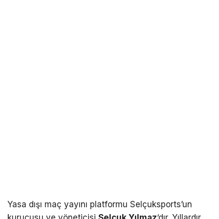
Yasa dışı maç yayını platformu Selçuksports’un
kurucusu ve yöneticisi
Selçuk Yılmaz
‘dır. Yıllardır