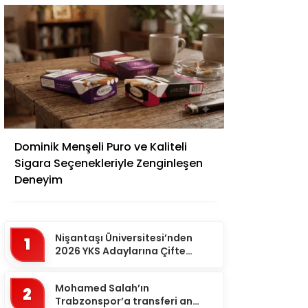
Adana
Dominik Menşeli Puro ve Kaliteli
Adıyaman
Sigara Seçenekleriyle Zenginleşen
Afyonkarahisar
Deneyim
Ağrı
Aksaray
Nişantaşı Üniversitesi’nden
1
Amasya
2026 YKS Adaylarına Çifte
Güvence: Sabit Ücret ve
Ankara
Kesintisiz Burs
Mohamed Salah’ın
2
Antalya
Trabzonspor’a transferi an