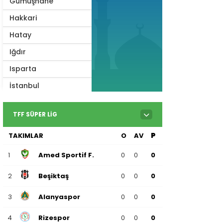
Gümüşhane
Hakkari
Hatay
Iğdır
Isparta
İstanbul
İzmir
TFF SÜPER LIG
Kahramanmaraş
TAKIMLAR
O
AV
P
Karabük
Karaman
1
Amed Sportif F.
0
0
0
Kars
2
Beşiktaş
0
0
0
Kastamonu
3
Alanyaspor
0
0
0
Kayseri
4
Rizespor
0
0
0
Kilis