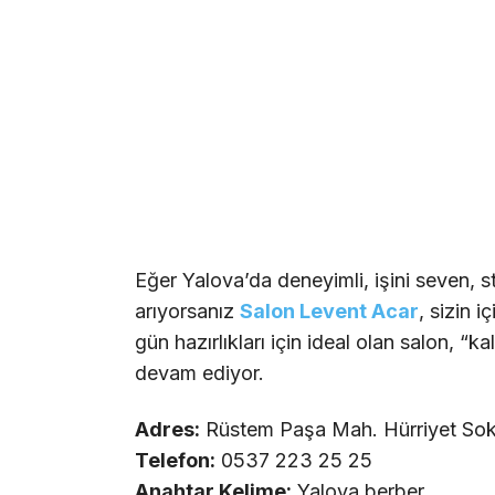
Eğer Yalova’da deneyimli, işini seven, sti
arıyorsanız
Salon Levent Acar
, sizin 
gün hazırlıkları için ideal olan salon, 
devam ediyor.
Adres:
Rüstem Paşa Mah. Hürriyet Sok
Telefon:
0537 223 25 25
Anahtar Kelime:
Yalova berber