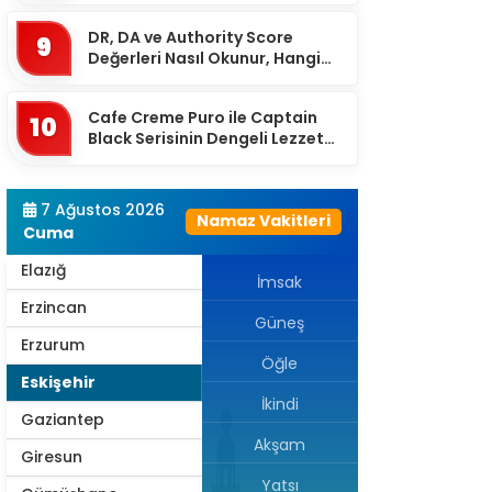
Çanakkale
DR, DA ve Authority Score
9
Çankırı
Değerleri Nasıl Okunur, Hangi
Eşikten Sonra Anlam Kazanır?
Çorum
Cafe Creme Puro ile Captain
Denizli
10
Black Serisinin Dengeli Lezzet
Diyarbakır
Dünyası
Düzce
7 Ağustos 2026
Namaz Vakitleri
Edirne
Cuma
Elazığ
İmsak
Erzincan
Güneş
Erzurum
Öğle
Eskişehir
İkindi
Gaziantep
Akşam
Giresun
Yatsı