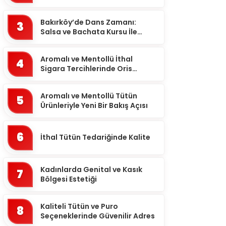
meselesi!
Ardahan
Bakırköy’de Dans Zamanı:
Artvin
3
Salsa ve Bachata Kursu İle
Aydın
Ritmi Yakalayın!
Balıkesir
Aromalı ve Mentollü İthal
4
Sigara Tercihlerinde Oris
Bartın
Markası
Batman
Aromalı ve Mentollü Tütün
5
Ürünleriyle Yeni Bir Bakış Açısı
Bayburt
Bilecik
6
İthal Tütün Tedariğinde Kalite
Bingöl
Bitlis
Kadınlarda Genital ve Kasık
7
Bolu
Bölgesi Estetiği
Burdur
Kaliteli Tütün ve Puro
8
Bursa
Seçeneklerinde Güvenilir Adres