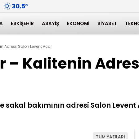
30.5
°
A
ESKIŞEHIR
ASAYIŞ
EKONOMI
SIYASET
TEKN
in Adresi: Salon Levent Acar
 – Kalitenin Adres
e sakal bakımının adresi Salon Levent
TÜM YAZILARI