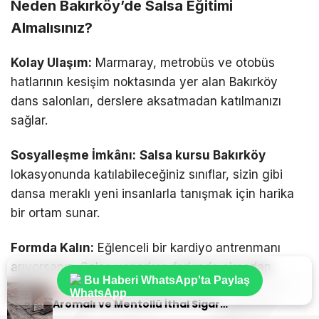
Neden Bakırköy’de Salsa Eğitimi
Almalısınız?
Kolay Ulaşım:
Marmaray, metrobüs ve otobüs
hatlarının kesişim noktasında yer alan Bakırköy
dans salonları, derslere aksatmadan katılmanızı
sağlar.
Sosyalleşme İmkânı:
Salsa kursu Bakırköy
lokasyonunda katılabileceğiniz sınıflar, sizin gibi
dansa meraklı yeni insanlarla tanışmak için harika
bir ortam sunar.
Formda Kalın:
Eğlenceli bir kardiyo antrenmanı
arıyorsanız, Salsa yaparken farkında olmadan
Bu Haberi WhatsApp'ta Paylaş
yüzlerce kalori yakabilirsiniz.
Sıradaki Haber
Aromalı ve Mentollü İthal Sigara Tercihlerinde Oris Markası