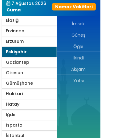
7 Ağustos 2026
Namaz Vakitleri
Edirne
Cuma
Elazığ
İmsak
Erzincan
Güneş
Erzurum
Öğle
Eskişehir
İkindi
Gaziantep
Akşam
Giresun
Yatsı
Gümüşhane
Hakkari
Hatay
Iğdır
Isparta
İstanbul