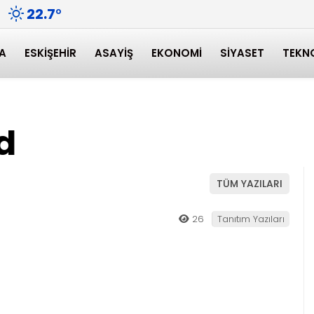
22.7
°
A
ESKIŞEHIR
ASAYIŞ
EKONOMI
SIYASET
TEKN
d
TÜM YAZILARI
26
Tanıtım Yazıları