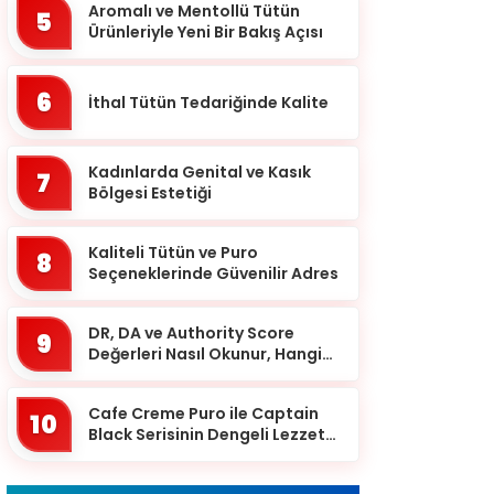
Batman
Aromalı ve Mentollü Tütün
5
Ürünleriyle Yeni Bir Bakış Açısı
Bayburt
Bilecik
6
İthal Tütün Tedariğinde Kalite
Bingöl
Bitlis
Kadınlarda Genital ve Kasık
7
Bolu
Bölgesi Estetiği
Burdur
Kaliteli Tütün ve Puro
8
Bursa
Seçeneklerinde Güvenilir Adres
Çanakkale
DR, DA ve Authority Score
9
Çankırı
Değerleri Nasıl Okunur, Hangi
Eşikten Sonra Anlam Kazanır?
Çorum
Cafe Creme Puro ile Captain
Denizli
10
Black Serisinin Dengeli Lezzet
Diyarbakır
Dünyası
Düzce