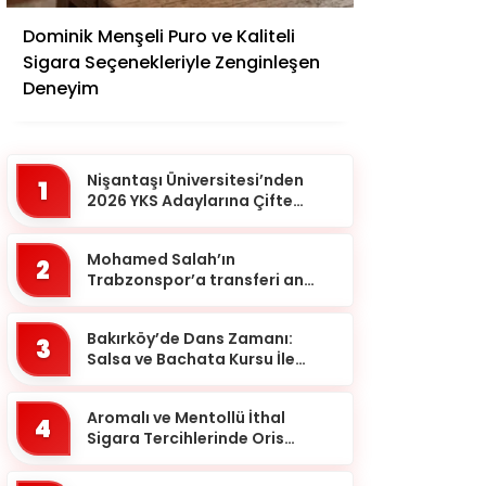
Adana
Dominik Menşeli Puro ve Kaliteli
Adıyaman
Sigara Seçenekleriyle Zenginleşen
Afyonkarahisar
Deneyim
Ağrı
Aksaray
Nişantaşı Üniversitesi’nden
1
Amasya
2026 YKS Adaylarına Çifte
Güvence: Sabit Ücret ve
Ankara
Kesintisiz Burs
Mohamed Salah’ın
2
Antalya
Trabzonspor’a transferi an
meselesi!
Ardahan
Bakırköy’de Dans Zamanı:
Artvin
3
Salsa ve Bachata Kursu İle
Aydın
Ritmi Yakalayın!
Balıkesir
Aromalı ve Mentollü İthal
4
Sigara Tercihlerinde Oris
Bartın
Markası