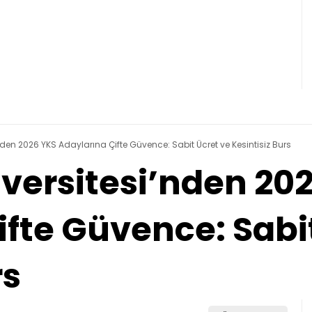
nden 2026 YKS Adaylarına Çifte Güvence: Sabit Ücret ve Kesintisiz Burs
iversitesi’nden 20
fte Güvence: Sabi
rs