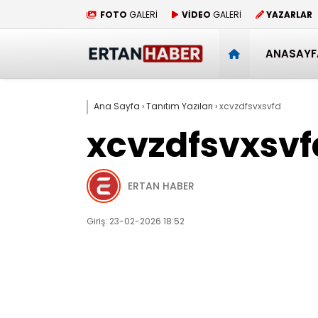
FOTO
GALERİ
VİDEO
GALERİ
YAZARLAR
ANASAYF
Ana Sayfa
›
Tanıtım Yazıları
›
xcvzdfsvxsvfd
xcvzdfsvxsvf
ERTAN HABER
Giriş: 23-02-2026 18:52