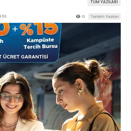
TÜM YAZILARI
9:53
10
Tanıtım Yazıları