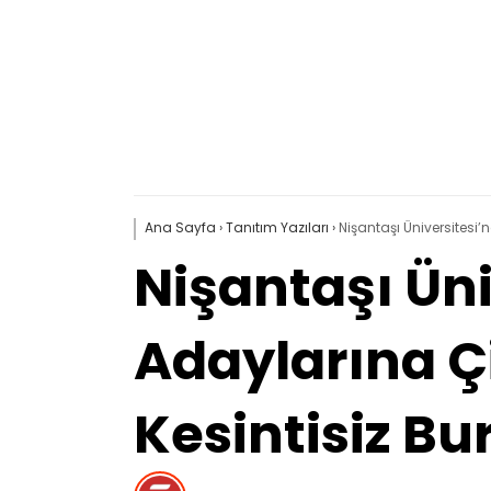
Ana Sayfa
›
Tanıtım Yazıları
›
Nişantaşı Üniversitesi’
Nişantaşı Ün
Adaylarına Çi
Kesintisiz Bu