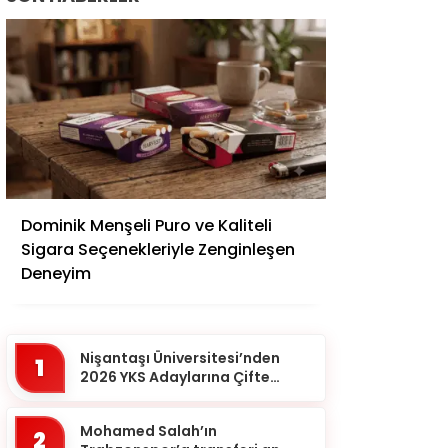
Samsun
Şanlıurfa
Siirt
Sinop
Şırnak
Sivas
Tekirdağ
Dominik Menşeli Puro ve Kaliteli
Sigara Seçenekleriyle Zenginleşen
Tokat
Deneyim
Trabzon
Tunceli
Uşak
Nişantaşı Üniversitesi’nden
1
2026 YKS Adaylarına Çifte
Van
Güvence: Sabit Ücret ve
Kesintisiz Burs
Yalova
Mohamed Salah’ın
2