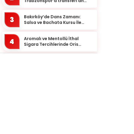
Trabzonspor’a transferi an
Yozgat
meselesi!
Zonguldak
Bakırköy’de Dans Zamanı:
3
Salsa ve Bachata Kursu İle
Ritmi Yakalayın!
Aromalı ve Mentollü İthal
4
Sigara Tercihlerinde Oris
Markası
Aromalı ve Mentollü Tütün
5
Ürünleriyle Yeni Bir Bakış Açısı
6
İthal Tütün Tedariğinde Kalite
Kadınlarda Genital ve Kasık
7
Bölgesi Estetiği
Kaliteli Tütün ve Puro
8
Seçeneklerinde Güvenilir Adres