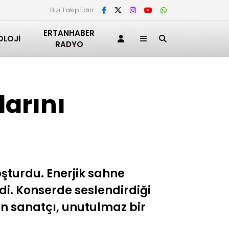
Bizi Takip Edin
ERTANHABER
OLOJI
RADYO
larını
şturdu. Enerjik sahne
di. Konserde seslendirdiği
en sanatçı, unutulmaz bir