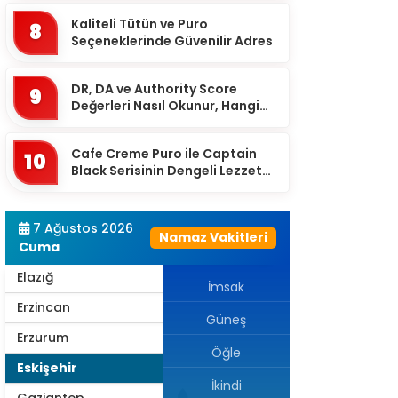
Burdur
Kaliteli Tütün ve Puro
8
Bursa
Seçeneklerinde Güvenilir Adres
Çanakkale
DR, DA ve Authority Score
9
Çankırı
Değerleri Nasıl Okunur, Hangi
Eşikten Sonra Anlam Kazanır?
Çorum
Cafe Creme Puro ile Captain
Denizli
10
Black Serisinin Dengeli Lezzet
Diyarbakır
Dünyası
Düzce
7 Ağustos 2026
Namaz Vakitleri
Edirne
Cuma
Elazığ
İmsak
Erzincan
Güneş
Erzurum
Öğle
Eskişehir
İkindi
Gaziantep