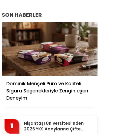
SON HABERLER
Adana
Dominik Menşeli Puro ve Kaliteli
Adıyaman
Sigara Seçenekleriyle Zenginleşen
Afyonkarahisar
Deneyim
Ağrı
Aksaray
Nişantaşı Üniversitesi’nden
1
Amasya
2026 YKS Adaylarına Çifte