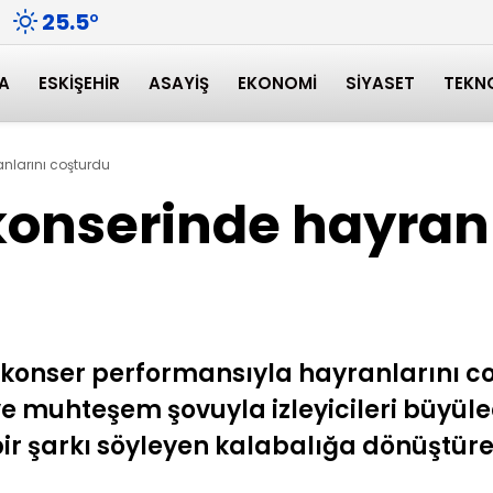
25.5
°
A
ESKIŞEHIR
ASAYIŞ
EKONOMI
SIYASET
TEKN
anlarını coşturdu
konserinde hayran
 konser performansıyla hayranlarını co
 ve muhteşem şovuyla izleyicileri büyüle
bir şarkı söyleyen kalabalığa dönüştür