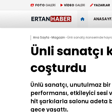
FOTO
GALERİ
VİDEO
GALERİ
YAZARLAR
ANASAYF
Ana Sayfa
›
Magazin
›
Ünli sanatçı konserinde hayr
Ünli sanatçı 
coşturdu
Ünlü sanatçı, unutulmaz bir
performansı, etkileyici sesi
hit şarkılarla salonu adeta 
gece yaşattı.