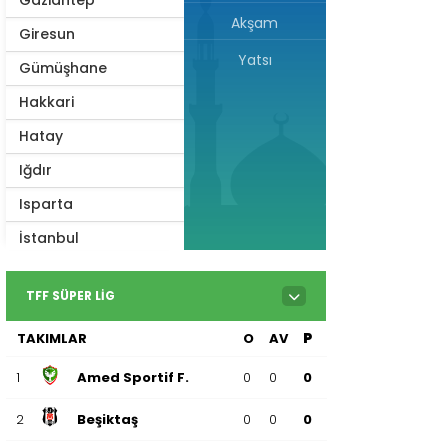
Akşam
Giresun
Yatsı
Gümüşhane
Hakkari
Hatay
Iğdır
Isparta
İstanbul
İzmir
TFF SÜPER LIG
Kahramanmaraş
TAKIMLAR
O
AV
P
Karabük
Karaman
1
Amed Sportif F.
0
0
0
Kars
2
Beşiktaş
0
0
0
Kastamonu