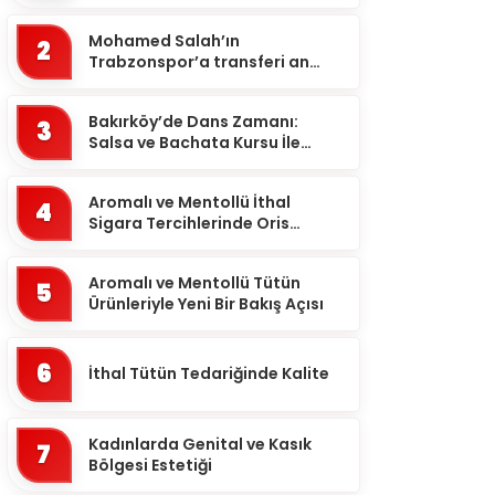
Güvence: Sabit Ücret ve
Ankara
Kesintisiz Burs
Mohamed Salah’ın
2
Antalya
Trabzonspor’a transferi an
meselesi!
Ardahan
Bakırköy’de Dans Zamanı:
Artvin
3
Salsa ve Bachata Kursu İle
Aydın
Ritmi Yakalayın!
Balıkesir
Aromalı ve Mentollü İthal
4
Sigara Tercihlerinde Oris
Bartın
Markası
Batman
Aromalı ve Mentollü Tütün
5
Ürünleriyle Yeni Bir Bakış Açısı
Bayburt
Bilecik
6
İthal Tütün Tedariğinde Kalite
Bingöl
Bitlis
Kadınlarda Genital ve Kasık
7
Bolu
Bölgesi Estetiği