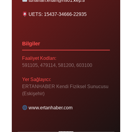
tunahan.ertan@hs01.kep.tr
UETS: 15437-34666-22935
Bilgiler
Faaliyet Kodları:
591105, 479114, 581200, 603100
Yer Sağlayıcı:
ERTANHABER Kendi Fiziksel Sunucusu
(Eskişehir)
www.ertanhaber.com