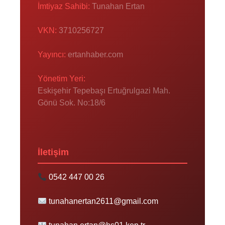
İmtiyaz Sahibi:
Tunahan Ertan
VKN:
3710256727
Yayıncı:
ertanhaber.com
Yönetim Yeri:
Eskişehir Tepebaşı Ertuğrulgazi Mah.
Gönü Sok. No:18/6
İletişim
0542 447 00 26
tunahanertan2611@gmail.com