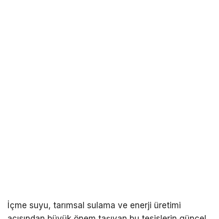
İçme suyu, tarımsal sulama ve enerji üretimi
açısından büyük önem taşıyan bu tesislerin güncel