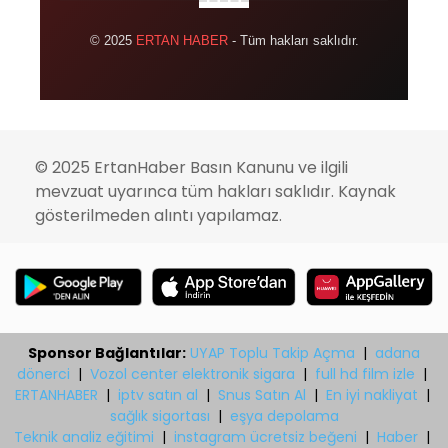
© 2025
ERTAN HABER
- Tüm hakları saklıdır.
© 2025 ErtanHaber Basın Kanunu ve ilgili
mevzuat uyarınca tüm hakları saklıdır. Kaynak
gösterilmeden alıntı yapılamaz.
Sponsor Bağlantılar:
UYAP Toplu Takip Açma
|
adana
dönerci
|
Vozol center elektronik sigara
|
full hd film izle
|
ERTANHABER
|
iptv satın al
|
Snus Satın Al
|
En iyi nakliyat
|
sağlık sigortası
|
eşya depolama
Teknik analiz eğitimi
|
instagram ücretsiz beğeni
|
Haber
|