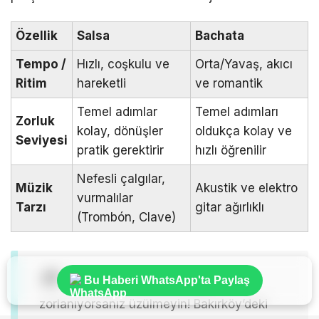
Özellik
Salsa
Bachata
Tempo /
Hızlı, coşkulu ve
Orta/Yavaş, akıcı
Ritim
hareketli
ve romantik
Temel adımlar
Temel adımları
Zorluk
kolay, dönüşler
oldukça kolay ve
Seviyesi
pratik gerektirir
hızlı öğrenilir
Nefesli çalgılar,
Müzik
Akustik ve elektro
vurmalılar
Tarzı
gitar ağırlıklı
(Trombón, Clave)
Bu Haberi WhatsApp'ta Paylaş
İpucu:
Seçim yapmakta
zorlanıyorsanız üzülmeyin! Bakırköy’deki