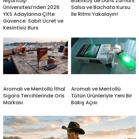
Nişantaşı
Bakırköy’de Dans Zamanı:
Üniversitesi’nden 2026
Salsa ve Bachata Kursu
YKS Adaylarına Çifte
İle Ritmi Yakalayın!
Güvence: Sabit Ücret ve
Kesintisiz Burs
Aromalı ve Mentollü İthal
Aromalı ve Mentollü
Sigara Tercihlerinde Oris
Tütün Ürünleriyle Yeni Bir
Markası
Bakış Açısı