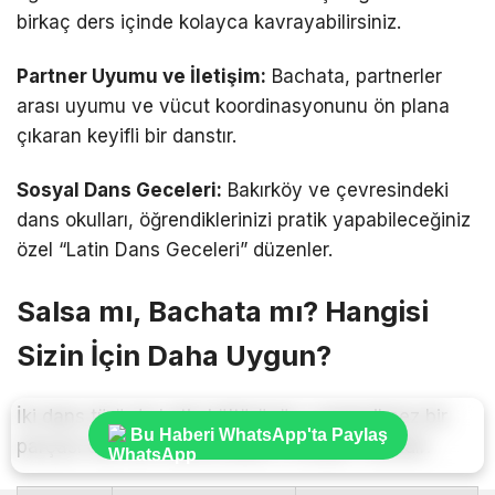
birkaç ders içinde kolayca kavrayabilirsiniz.
Partner Uyumu ve İletişim:
Bachata, partnerler
arası uyumu ve vücut koordinasyonunu ön plana
çıkaran keyifli bir danstır.
Sosyal Dans Geceleri:
Bakırköy ve çevresindeki
dans okulları, öğrendiklerinizi pratik yapabileceğiniz
özel “Latin Dans Geceleri” düzenler.
Salsa mı, Bachata mı? Hangisi
Sizin İçin Daha Uygun?
İki dans türü de Latin kültürünün vazgeçilmez bir
Bu Haberi WhatsApp'ta Paylaş
parçası olsa da hissettirdikleri enerjiler farklıdır: