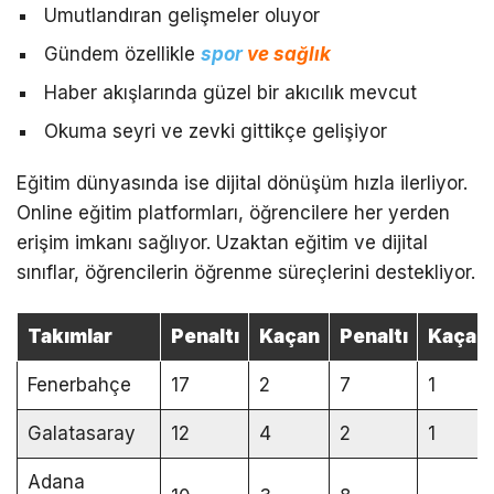
Umutlandıran gelişmeler oluyor
Gündem özellikle
spor
ve sağlık
Haber akışlarında güzel bir akıcılık mevcut
Okuma seyri ve zevki gittikçe gelişiyor
Eğitim dünyasında ise dijital dönüşüm hızla ilerliyor.
Online eğitim platformları, öğrencilere her yerden
erişim imkanı sağlıyor. Uzaktan eğitim ve dijital
sınıflar, öğrencilerin öğrenme süreçlerini destekliyor.
Takımlar
Penaltı
Kaçan
Penaltı
Kaçan
Fenerbahçe
17
2
7
1
Galatasaray
12
4
2
1
Adana