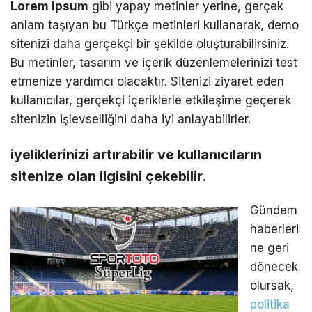
Lorem ipsum
gibi yapay metinler yerine, gerçek
anlam taşıyan bu Türkçe metinleri kullanarak, demo
sitenizi daha gerçekçi bir şekilde oluşturabilirsiniz.
Bu metinler, tasarım ve içerik düzenlemelerinizi test
etmenize yardımcı olacaktır. Sitenizi ziyaret eden
kullanıcılar, gerçekçi içeriklerle etkileşime geçerek
sitenizin işlevselliğini daha iyi anlayabilirler.
iyeliklerinizi artırabilir ve kullanıcıların
sitenize olan ilgisini çekebilir.
Gündem
haberleri
ne geri
dönecek
olursak,
politika