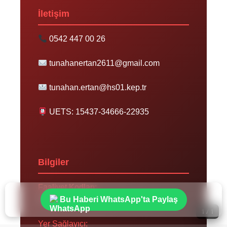
İletişim
0542 447 00 26
tunahanertan2611@gmail.com
tunahan.ertan@hs01.kep.tr
UETS: 15437-34666-22935
Bilgiler
Faaliyet Kodları:
Bu Haberi WhatsApp'ta Paylaş
591105, 479114, 581200, 603100
1 / 1
Yer Sağlayıcı: