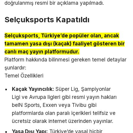
doğrulanmış resmi bir açıklama yapılmadı.
Selçuksports Kapatıldı
Selçuksports, Türkiye’de popüler olan, ancak
tamamen yasa dışı (kaçak) faaliyet gösteren bir
canlı maç yayın platformudur.
Platform hakkında bilinmesi gereken temel detaylar
şunlardır:
Temel Özellikleri
Kaçak Yayıncılık:
Süper Lig, Şampiyonlar
Ligi ve Avrupa ligleri gibi resmi yayın hakları
beIN Sports, Exxen veya Tivibu gibi
platformlarda olan paralı içerikleri telifsiz ve
ücretsiz olarak internet üzerinden yayınlar.
Yasa Dışı Yapı:
Türkiye’de yasal hiçbir