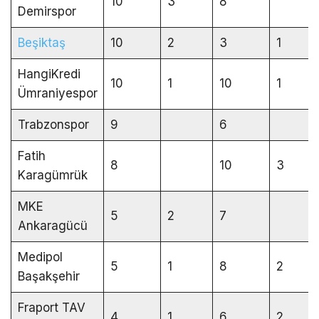
10
3
8
Demirspor
Beşiktaş
10
2
3
1
HangiKredi
10
1
10
1
Ümraniyespor
Trabzonspor
9
6
Fatih
8
10
3
Karagümrük
MKE
5
2
7
Ankaragücü
Medipol
5
1
8
2
Başakşehir
Fraport TAV
4
1
6
2