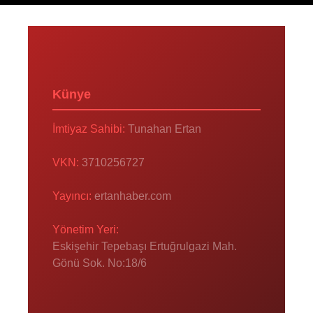
Künye
İmtiyaz Sahibi:
Tunahan Ertan
VKN:
3710256727
Yayıncı:
ertanhaber.com
Yönetim Yeri:
Eskişehir Tepebaşı Ertuğrulgazi Mah.
Gönü Sok. No:18/6