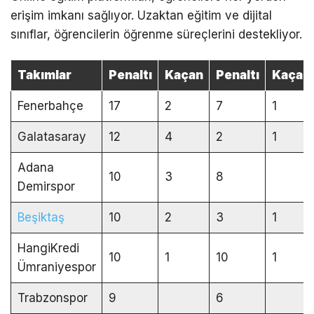
erişim imkanı sağlıyor. Uzaktan eğitim ve dijital
sınıflar, öğrencilerin öğrenme süreçlerini destekliyor.
Takımlar
Penaltı
Kaçan
Penaltı
Kaçan
Fenerbahçe
17
2
7
1
Galatasaray
12
4
2
1
Adana
10
3
8
Demirspor
Beşiktaş
10
2
3
1
HangiKredi
10
1
10
1
Ümraniyespor
Trabzonspor
9
6