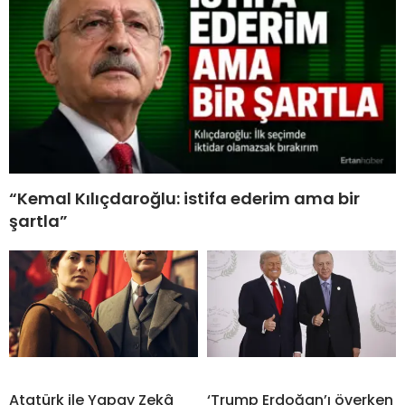
“Kemal Kılıçdaroğlu: istifa ederim ama bir
şartla”
Atatürk ile Yapay Zekâ
‘Trump Erdoğan’ı överken