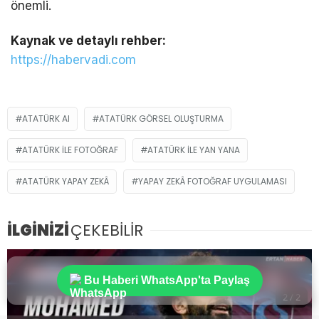
önemli.
Kaynak ve detaylı rehber:
https://habervadi.com
ATATÜRK AI
ATATÜRK GÖRSEL OLUŞTURMA
ATATÜRK ILE FOTOĞRAF
ATATÜRK ILE YAN YANA
ATATÜRK YAPAY ZEKÂ
YAPAY ZEKÂ FOTOĞRAF UYGULAMASI
İLGİNİZİ
ÇEKEBİLİR
Bu Haberi WhatsApp'ta Paylaş
2 / 2