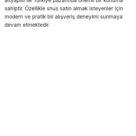
altyapısı ile Türkiye pazarında önemli bir konuma
sahiptir. Özellikle
snus satın a
lmak
isteyenler için
modern ve pratik bir alışveriş deneyimi sunmaya
devam etmektedir.