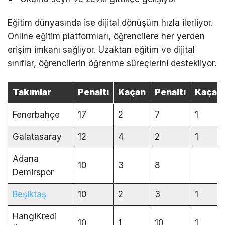
Eğitim dünyasında ise dijital dönüşüm hızla ilerliyor.
Online eğitim platformları, öğrencilere her yerden
erişim imkanı sağlıyor. Uzaktan eğitim ve dijital
sınıflar, öğrencilerin öğrenme süreçlerini destekliyor.
Takımlar
Penaltı
Kaçan
Penaltı
Kaçan
Fenerbahçe
17
2
7
1
Galatasaray
12
4
2
1
Adana
10
3
8
Demirspor
Beşiktaş
10
2
3
1
HangiKredi
10
1
10
1