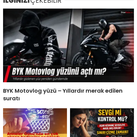
İLGİNİZİ
ÇEKEBİLİR
BYK Motovlog yüzü – Yıllardır merak edilen
suratı