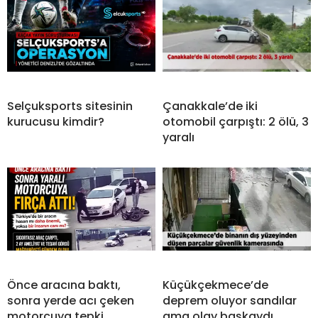
Selçuksports sitesinin
Çanakkale’de iki
kurucusu kimdir?
otomobil çarpıştı: 2 ölü, 3
yaralı
Önce aracına baktı,
Küçükçekmece’de
sonra yerde acı çeken
deprem oluyor sandılar
motorcuya tepki
ama olay başkaydı