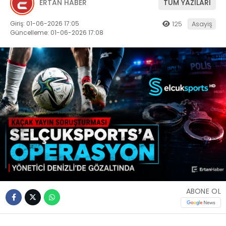
ERTAN HABER
TÜM YAZILARI
Giriş: 01-06-2026 17:05
125
Asayiş
Güncelleme: 01-06-2026 17:08
ABONE OL