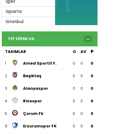
Iğdır
Isparta
İstanbul
İzmir
TFF SÜPER LIG
Kahramanmaraş
TAKIMLAR
O
AV
P
Karabük
Karaman
1
Amed Sportif F.
0
0
0
Kars
2
Beşiktaş
0
0
0
Kastamonu
3
Alanyaspor
0
0
0
Kayseri
4
Rizespor
0
0
0
Kilis
Kırıkkale
5
Çorum Fk
0
0
0
Kırklareli
6
Erzurumspor FK
0
0
0
Kırşehir