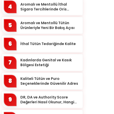
Balıkesir
Aromalı ve Mentollü İthal
4
Sigara Tercihlerinde Oris
Bartın
Markası
Batman
Aromalı ve Mentollü Tütün
5
Ürünleriyle Yeni Bir Bakış Açısı
Bayburt
Bilecik
6
İthal Tütün Tedariğinde Kalite
Bingöl
Bitlis
Kadınlarda Genital ve Kasık
7
Bolu
Bölgesi Estetiği
Burdur
Kaliteli Tütün ve Puro
8
Bursa
Seçeneklerinde Güvenilir Adres
Çanakkale
DR, DA ve Authority Score
9
Çankırı
Değerleri Nasıl Okunur, Hangi
Eşikten Sonra Anlam Kazanır?
Çorum