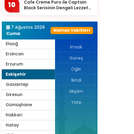
Cafe Creme Puro ile Captain
Denizli
10
Black Serisinin Dengeli Lezzet
Diyarbakır
Dünyası
Düzce
7 Ağustos 2026
Namaz Vakitleri
Edirne
Cuma
Elazığ
İmsak
Erzincan
Güneş
Erzurum
Öğle
Eskişehir
İkindi
Gaziantep
Akşam
Giresun
Yatsı
Gümüşhane
Hakkari
Hatay