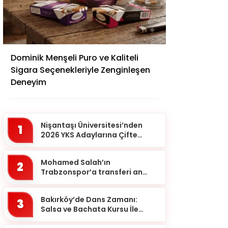
Adana
Dominik Menşeli Puro ve Kaliteli
Adıyaman
Sigara Seçenekleriyle Zenginleşen
Afyonkarahisar
Deneyim
Ağrı
Aksaray
Nişantaşı Üniversitesi’nden
1
Amasya
2026 YKS Adaylarına Çifte
Güvence: Sabit Ücret ve
Ankara
Kesintisiz Burs
Mohamed Salah’ın
2
Antalya
Trabzonspor’a transferi an
meselesi!
Ardahan
Bakırköy’de Dans Zamanı:
Artvin
3
Salsa ve Bachata Kursu İle
Aydın
Ritmi Yakalayın!