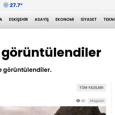
27.7
°
A
ESKIŞEHIR
ASAYIŞ
EKONOMI
SIYASET
TEKN
e görüntülendiler
e görüntülendiler.
TÜM YAZILARI
45
Magazin