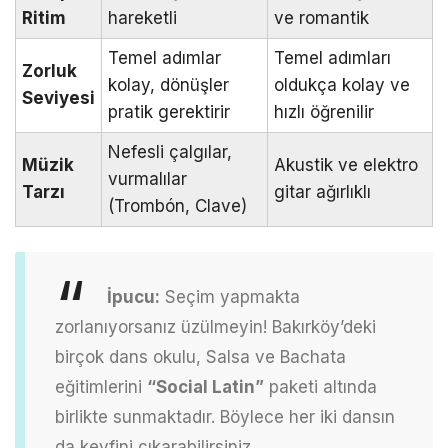
Ritim
hareketli
ve romantik
Temel adımlar
Temel adımları
Zorluk
kolay, dönüşler
oldukça kolay ve
Seviyesi
pratik gerektirir
hızlı öğrenilir
Nefesli çalgılar,
Müzik
Akustik ve elektro
vurmalılar
Tarzı
gitar ağırlıklı
(Trombón, Clave)
İpucu:
Seçim yapmakta
zorlanıyorsanız üzülmeyin! Bakırköy’deki
birçok dans okulu, Salsa ve Bachata
eğitimlerini
“Social Latin”
paketi altında
birlikte sunmaktadır. Böylece her iki dansın
da keyfini çıkarabilirsiniz.