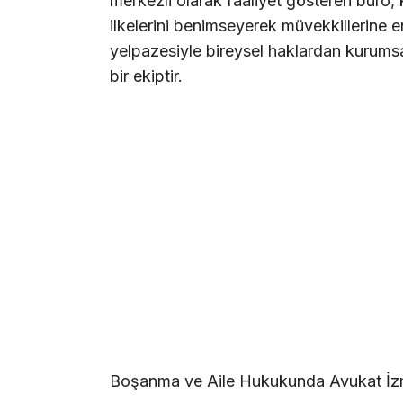
merkezli olarak faaliyet gösteren büro, k
ilkelerini benimseyerek müvekkillerine 
yelpazesiyle bireysel haklardan kurums
bir ekiptir.
Boşanma ve Aile Hukukunda Avukat İz