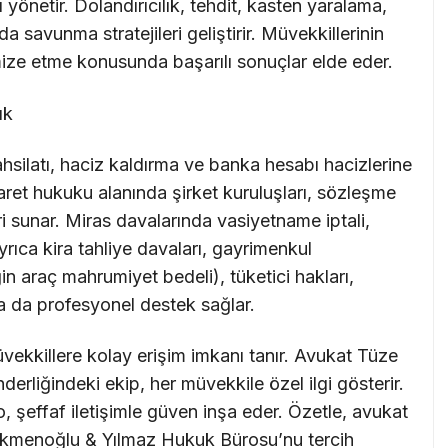
önetir. Dolandırıcılık, tehdit, kasten yaralama,
a savunma stratejileri geliştirir. Müvekkillerinin
imize etme konusunda başarılı sonuçlar elde eder.
ık
hsilatı, haciz kaldırma ve banka hesabı hacizlerine
icaret hukuku alanında şirket kuruluşları, sözleşme
i sunar. Miras davalarında vasiyetname iptali,
yrıca kira tahliye davaları, gayrimenkul
in araç mahrumiyet bedeli), tüketici hakları,
da da profesyonel destek sağlar.
ekkillere kolay erişim imkanı tanır. Avukat Tüze
rliğindeki ekip, her müvekkile özel ilgi gösterir.
 şeffaf iletişimle güven inşa eder. Özetle, avukat
 Türkmenoğlu & Yılmaz Hukuk Bürosu’nu tercih