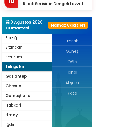
10
Black Serisinin Dengeli Lezzet
Diyarbakır
Dünyası
Düzce
8 Ağustos 2026
Namaz Vakitleri
Edirne
Cumartesi
Elazığ
İmsak
Erzincan
Güneş
Erzurum
Öğle
Eskişehir
İkindi
Gaziantep
Akşam
Giresun
Yatsı
Gümüşhane
Hakkari
Hatay
Iğdır