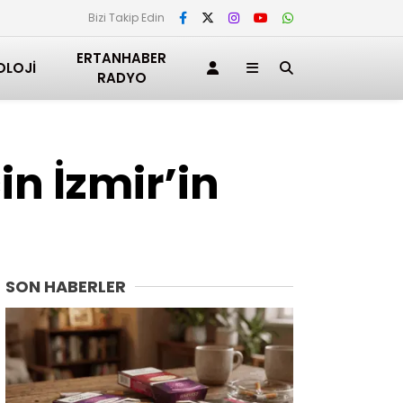
Bizi Takip Edin
ERTANHABER
OLOJI
RADYO
in İzmir’in
SON HABERLER