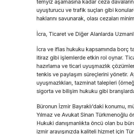
temyiz aşamasına kadar ceza davalarını y
uyuşturucu ve trafik suçları gibi konulard
haklarını savunarak, olası cezaları min
İcra, Ticaret ve Diğer Alanlarda Uzmanl
İcra ve iflas hukuku kapsamında borç ta
itiraz gibi işlemlerde etkin rol oynar. T
hazırlama ve ticari uyuşmazlık çözümler
tenkis ve paylaşım süreçlerini yönetir. A
uyuşmazlıkları, tazminat talepleri (örneğ
sigorta ve bilişim hukuku gibi branşlar
Büronun İzmir Bayraklı’daki konumu, müv
Yılmaz ve Avukat Sinan Türkmenoğlu önde
Hukuki danışmanlıkta öncü olan bu büro,
izmir arayışınızda kaliteli hizmet için