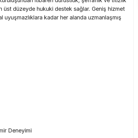
uruluşundan itibaren dürüstlük, şeffaflık ve titizlik
en üst düzeyde hukuki destek sağlar. Geniş hizmet
al uyuşmazlıklara kadar her alanda uzmanlaşmış
mir Deneyimi