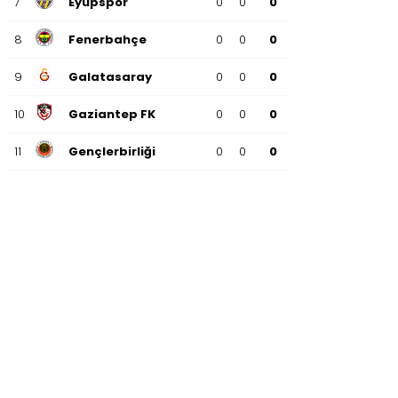
7
Eyüpspor
0
0
0
Kocaeli
8
Fenerbahçe
0
0
0
Konya
9
Kütahya
Galatasaray
0
0
0
Malatya
10
Gaziantep FK
0
0
0
Manisa
11
Gençlerbirliği
0
0
0
Mardin
12
Göztepe
0
0
0
Mersin
13
Başakşehir
0
0
0
Muğla
Muş
14
Kasımpaşa
0
0
0
Nevşehir
15
Kocaelispor
0
0
0
Niğde
16
Konyaspor
0
0
0
Ordu
17
Samsunspor
0
0
0
Osmaniye